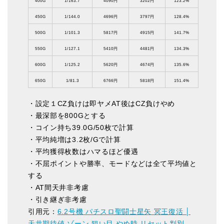
400G
1/163.7
4090円
3202円
123.2%
450G
1/144.0
4696円
3797円
128.4%
500G
1/101.3
5817円
4915円
141.7%
550G
1/127.1
5410円
4481円
134.3%
600G
1/125.2
5620円
4674円
135.6%
650G
1/81.3
6766円
5818円
151.4%
・設定１CZ負けは即ヤメAT後はCZ負けやめ
・最深部を800Gとする
・コイン持ち39.0G/50枚で計算
・平均純増は3.2枚/Gで計算
・平均獲得枚数はハマるほど優遇
・不屈ポイントや勝率、モードなどは全て平均値と
する
・AT間天井非考慮
・引き継ぎ非考慮
引用元：
6.2号機 パチスロ聖闘士星矢 冥王復活 │
天井期待値 ゾーン 狙い目 やめ時 リセット判別