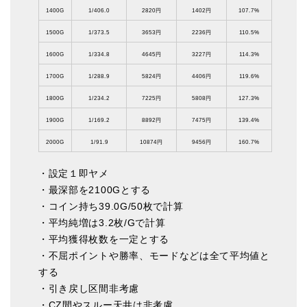
1400G
1/406.0
2820円
1402円
107.7%
1500G
1/373.5
3653円
2236円
110.5%
1600G
1/334.8
4645円
3227円
114.3%
1700G
1/288.9
5824円
4406円
119.6%
1800G
1/234.2
7225円
5808円
127.3%
1900G
1/169.2
8892円
7475円
139.4%
2000G
1/91.9
10874円
9456円
160.7%
・設定１即ヤメ
・最深部を2100Gとする
・コイン持ち39.0G/50枚で計算
・平均純増は3.2枚/Gで計算
・平均獲得枚数を一定とする
・不屈ポイントや勝率、モードなどは全て平均値と
する
・引き戻し区間非考慮
・CZ間やスルー天井は非考慮