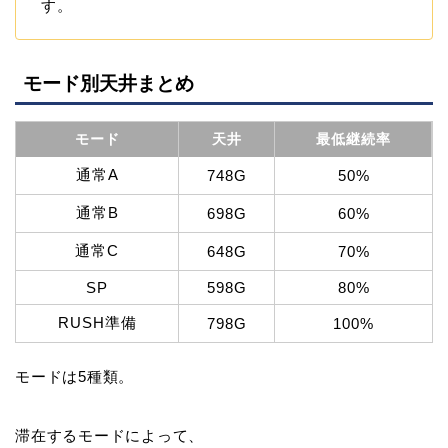
す。
モード別天井まとめ
モード
天井
最低継続率
通常A
748G
50%
通常B
698G
60%
通常C
648G
70%
SP
598G
80%
RUSH準備
798G
100%
モードは5種類。
滞在するモードによって、