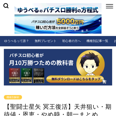
ゆうべるって誰？
無料プレゼント
初心者の方へ
機種別記事一覧
機種別解析
【聖闘士星矢 冥王復活】天井狙い・期
待値・恩恵・やめ時・朝一まとめ