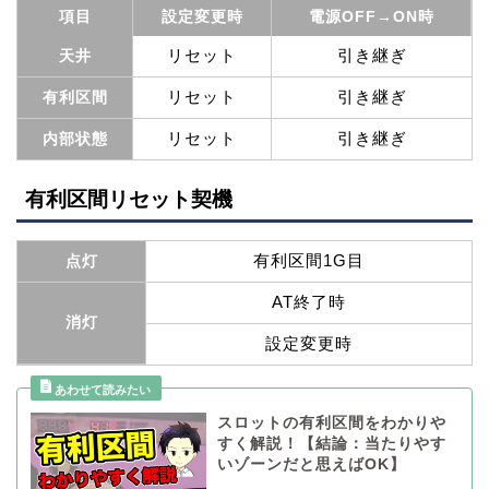
項目
設定変更時
電源OFF→ON時
リセット
引き継ぎ
天井
リセット
引き継ぎ
有利区間
リセット
引き継ぎ
内部状態
有利区間リセット契機
有利区間1G目
点灯
AT終了時
消灯
設定変更時
スロットの有利区間をわかりや
すく解説！【結論：当たりやす
いゾーンだと思えばOK】