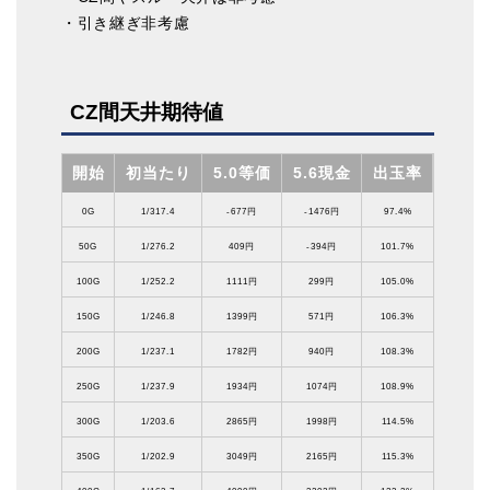
・引き継ぎ非考慮
CZ間天井期待値
開始
初当たり
5.0等価
5.6現金
出玉率
0G
1/317.4
-677円
-1476円
97.4%
50G
1/276.2
409円
-394円
101.7%
100G
1/252.2
1111円
299円
105.0%
150G
1/246.8
1399円
571円
106.3%
200G
1/237.1
1782円
940円
108.3%
250G
1/237.9
1934円
1074円
108.9%
300G
1/203.6
2865円
1998円
114.5%
350G
1/202.9
3049円
2165円
115.3%