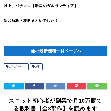
以上、パチスロ【翠星のガルガンティア】
新台解析・攻略まとめでした！
他の最新機種一覧ページへ
ガルガンティア
解析
スロット初心者が副業で月10万勝て
る教科書【全3部作】を読めます