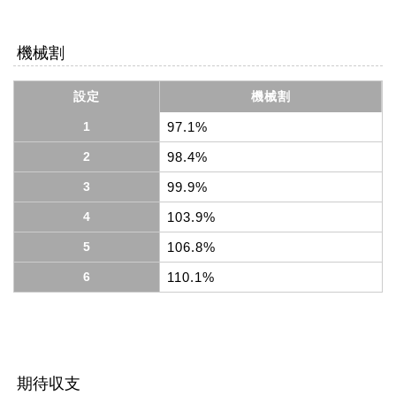
機械割
設定
機械割
1
97.1%
2
98.4%
3
99.9%
4
103.9%
5
106.8%
6
110.1%
期待収支