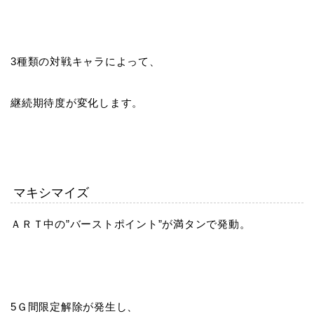
3種類の対戦キャラによって、
継続期待度が変化します。
マキシマイズ
ＡＲＴ中の”バーストポイント”が満タンで発動。
5Ｇ間限定解除が発生し、