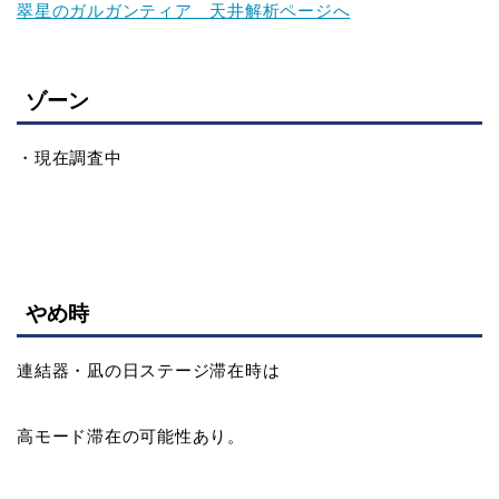
翠星のガルガンティア 天井解析ページへ
ゾーン
・現在調査中
やめ時
連結器・凪の日ステージ滞在時は
高モード滞在の可能性あり。