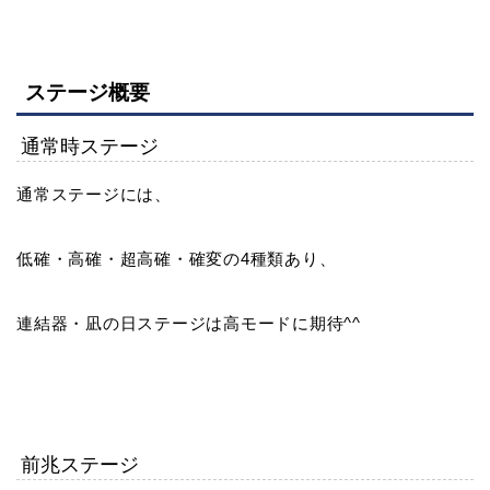
ステージ概要
通常時ステージ
通常ステージには、
低確・高確・超高確・確変の4種類あり、
連結器・凪の日ステージは高モードに期待^^
前兆ステージ