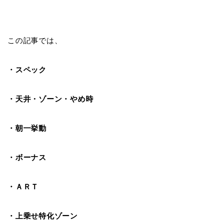
この記事では、
・スペック
・天井・ゾーン・やめ時
・朝一挙動
・ボーナス
・ＡＲＴ
・上乗せ特化ゾーン