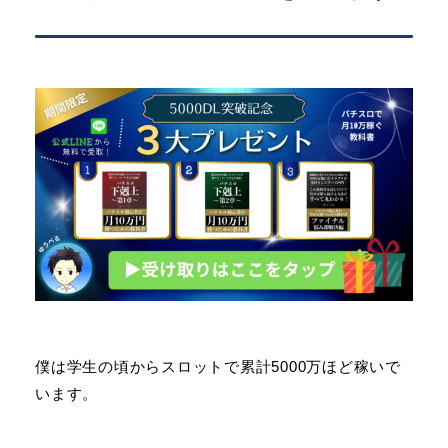
僕は学生の頃からスロットで累計5000万ほど稼いで
います。