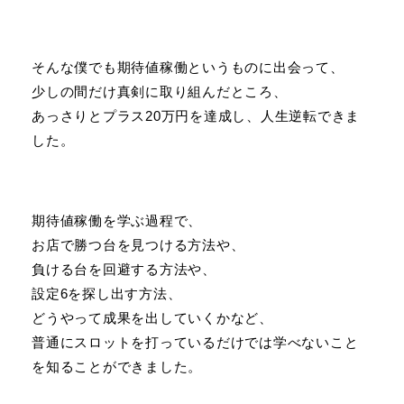
そんな僕でも期待値稼働というものに出会って、
少しの間だけ真剣に取り組んだところ、
あっさりとプラス20万円を達成し、人生逆転できま
した。
期待値稼働を学ぶ過程で、
お店で勝つ台を見つける方法や、
負ける台を回避する方法や、
設定6を探し出す方法、
どうやって成果を出していくかなど、
普通にスロットを打っているだけでは学べないこと
を知ることができました。