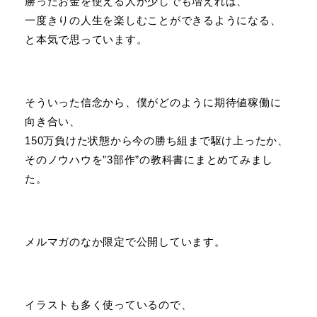
勝ったお金を使える人が少しでも増えれば、
一度きりの人生を楽しむことができるようになる、
と本気で思っています。
そういった信念から、僕がどのように期待値稼働に
向き合い、
150万負けた状態から今の勝ち組まで駆け上ったか、
そのノウハウを”3部作”の教科書にまとめてみまし
た。
メルマガのなか限定で公開しています。
イラストも多く使っているので、