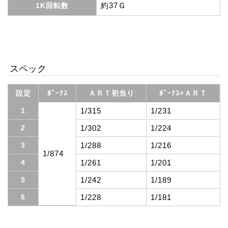
約37Ｇ
1K回転数
スペック
設定
ﾎﾞｰﾅｽ
ＡＲＴ初当り
ﾎﾞｰﾅｽ+ＡＲＴ
1
1/315
1/231
2
1/302
1/224
3
1/288
1/216
1/874
4
1/261
1/201
5
1/242
1/189
6
1/228
1/181