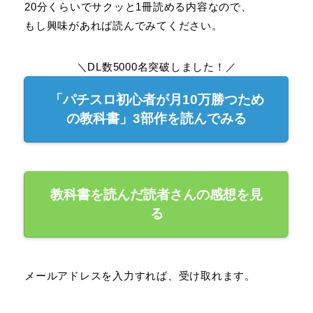
20分くらいでサクッと1冊読める内容なので、
もし興味があれば読んでみてください。
＼DL数5000名突破しました！／
「パチスロ初心者が月10万勝つため
の教科書」3部作を読んでみる
教科書を読んだ読者さんの感想を見
る
メールアドレスを入力すれば、受け取れます。