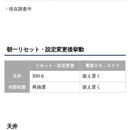
・現在調査中
朝一リセット・設定変更後挙動
リセット・設定変更
電源ＯＮ→ＯＦＦ
300Ｇ
据え置く
天井
再抽選
据え置く
内部状態
天井