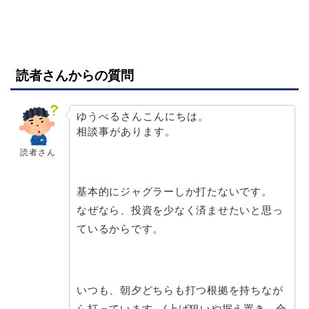
読者さんからの質問
ゆうべるさんこんにちは。
相談事があります。
読者さん
基本的にジャグラーしか打たないです。
なぜなら、投資を少なく済ませたいと思っ
ているからです。
いつも、朝夕どちらも打つ根拠を持ちなが
ら打っています。(上げ狙いや据え置き、合