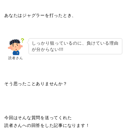
あなたはジャグラーを打ったとき、
しっかり狙っているのに、負けている理由
が分からない!!!
読者さん
そう思ったことありませんか？
今回はそんな質問を送ってくれた
読者さんへの回答をした記事になります！