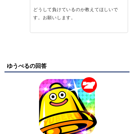
どうして負けているのか教えてほしいで
す。お願いします。
ゆうべるの回答