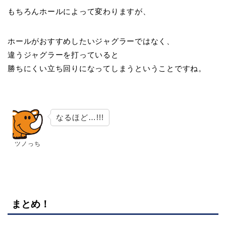
もちろんホールによって変わりますが、
ホールがおすすめしたいジャグラーではなく、
違うジャグラーを打っていると
勝ちにくい立ち回りになってしまうということですね。
なるほど…!!!
ツノっち
まとめ！