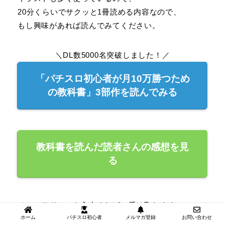
20分くらいでサクッと1冊読める内容なので、
もし興味があれば読んでみてください。
＼DL数5000名突破しました！／
「パチスロ初心者が月10万勝つため
の教科書」3部作を読んでみる
教科書を読んだ読者さんの感想を見
る
メールアドレスを入力すれば、受け取れます。
ホーム
パチスロ初心者
メルマガ登録
お問い合わせ