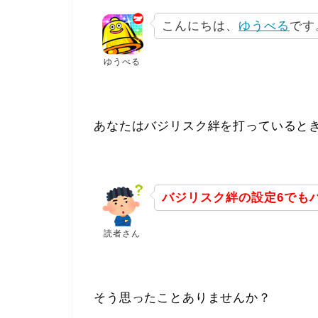
こんにちは、
ゆうべる
です
ゆうべる
あなたはバジリスク絆を打っていると
バジリスク絆の設定6でも
読者さん
そう思ったことありませんか？