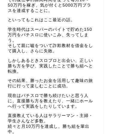
50万円を稼ぎ、気が付くと5000万円プラ
スを達成することに。
といってもこれはここ最近の話。
学生時代はスーパーのバイトで貯めた150
万円をパチスロに使いこみ、失ってしま
う。
そして親に嘘をついて詐欺教材を借金をし
て購入し、さらに失敗。
しかしあるときスロプロと出会い、正しい
勝ち方を学び、実践したことで勝ち組へと
転換。
その結果、勝ったお金を活用して趣味の旅
行に行って楽しむことに成功。
現在はパチスロで勝ち続けたいと思う人
に、直接勝ち方を教えたり、一緒にホール
へ行って実践をしたりしています。
直接教えている人はサラリーマン・主婦・
学生さんなど多数。
続々と月10万円を達成し、勝ち組を輩出
中。