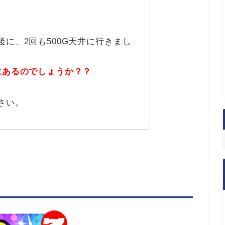
に、2回も500G天井に行きまし
はあるのでしょうか？？
さい。