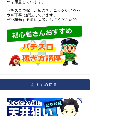
ツを用意しています。
パチスロで稼ぐためのテクニックやノウハ
ウを丁寧に解説しています。
ぜひ稼働する前に参考にしてください^^
おすすめ特集