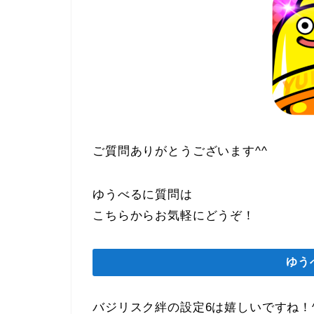
ご質問ありがとうございます^^
ゆうべるに質問は
こちらからお気軽にどうぞ！
ゆう
バジリスク絆の設定6は嬉しいですね！^