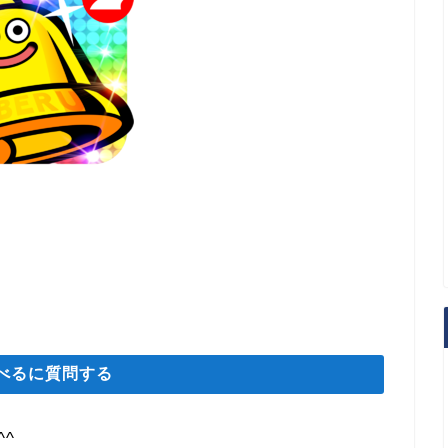
べるに質問する
^