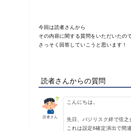
今回は読者さんから
その内容に関する質問をいただいたの
さっそく回答していこうと思います！
読者さんからの質問
こんにちは。
読者さん
先日、バジリスク絆で弦之
これは設定6確定演出で間