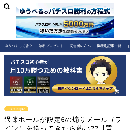
ゆうべるって誰？
無料プレゼント
初心者の方へ
機種別記事一覧
パチスロQ&A
過疎ホールが設定6の煽りメール（ラ
イン）を送ってきたら熱い??【質