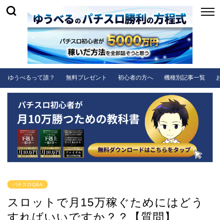
ゆうべるって誰？
無料プレゼント
初心者の方へ
機種別記事一覧
パチスロQ&A
スロットで月15万稼ぐためにはどう
すればいいですか？？【質問】