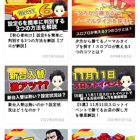
稼ぐ立ち回り
稼ぐ立ち回り
【初心者向け】設定6を簡単に
判別する3つの方法を解説【プ
夕方から勝てるノーマルタイ
ロが解説】
プを探す！スロプロが教える3
つのコツとは？
2022年5月6日
2018年9月3日
稼ぐ立ち回り
設定狙い初心者
新台入替は熱いのか？設定状
【5選】11月11日スロットイ
況はどうなのか？
ベントで勝てるお店の探し方
を徹底解説！
2022年4月16日
2021年11月11日
稼ぐ立ち回り
稼ぐ立ち回り