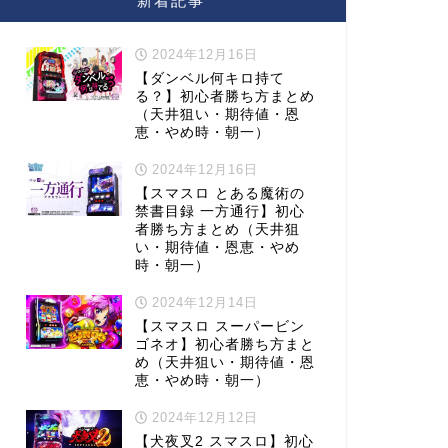
新着記事
2024年12月16日
【ダンベル何キロ持て
る？】初心者勝ち方まとめ
（天井狙い・期待値・恩
恵・やめ時・朝一）
2024年12月16日
【スマスロ とある魔術の
禁書目録 一方通行】初心
者勝ち方まとめ（天井狙
い・期待値・恩恵・やめ
時・朝一）
2024年12月14日
【スマスロ スーパービン
ゴネオ】初心者勝ち方まと
め（天井狙い・期待値・恩
恵・やめ時・朝一）
2024年12月12日
【犬夜叉2 スマスロ】初心