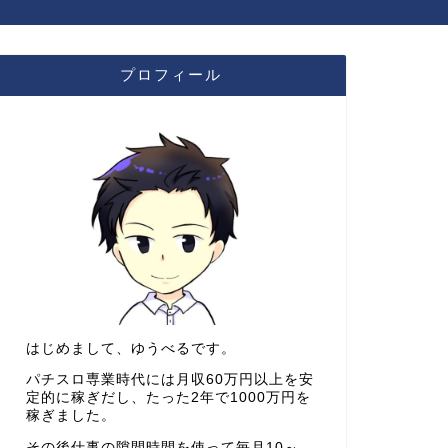
プロフィール
はじめまして、ゆうべるです。
パチスロ専業時代には月収60万円以上を安
定的に稼ぎだし、たった2年で1000万円を
稼ぎました。
その後仕事の隙間時間を使って毎月10～