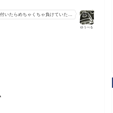
付いたらめちゃくちゃ負けていた…
ゆうべる
、
い