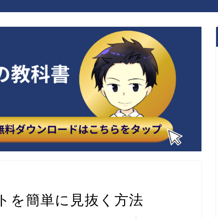
トを簡単に見抜く方法