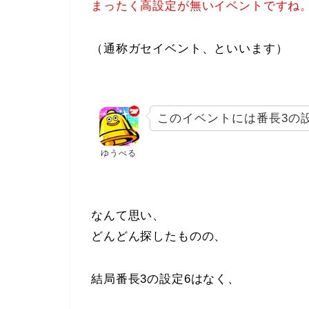
まったく高設定が無いイベントですね
（通称ガセイベント、といいます）
このイベントには番長3の
ゆうべる
なんて思い、
どんどん探したものの、
結局番長3の設定6はなく、