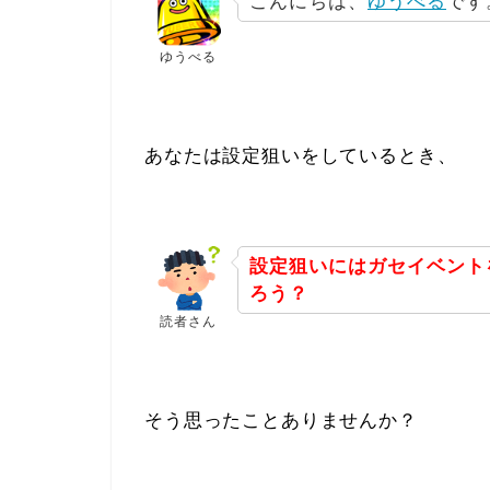
こんにちは、
ゆうべる
です
ゆうべる
あなたは設定狙いをしているとき、
設定狙いにはガセイベント
ろう？
読者さん
そう思ったことありませんか？