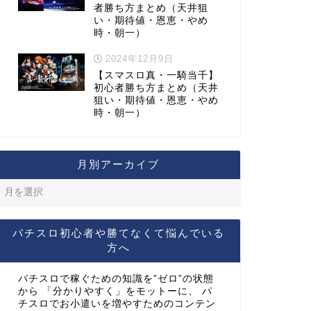
者勝ち方まとめ（天井狙
い・期待値・恩恵・やめ
時・朝一）
2024年12月9日
【スマスロ真・一騎当千】
初心者勝ち方まとめ（天井
狙い・期待値・恩恵・やめ
時・朝一）
月別アーカイブ
パチスロ初心者や勝てなくて悩んでいる
方へ
パチスロで稼ぐための知識を”ゼロ”の状態
から 「分かりやすく」をモットーに、 パ
チスロでお小遣いを増やすためのコンテン