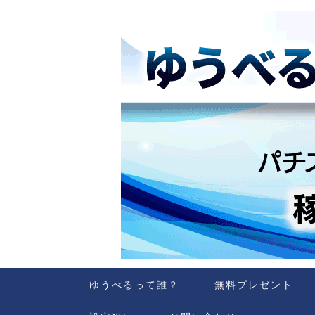
ゆうべるって誰？
無料プレゼント