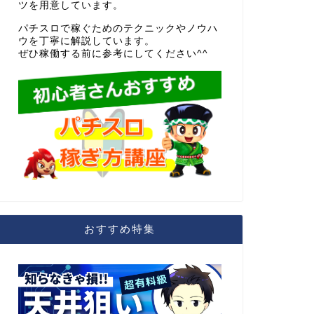
ツを用意しています。
パチスロで稼ぐためのテクニックやノウハ
ウを丁寧に解説しています。
ぜひ稼働する前に参考にしてください^^
おすすめ特集