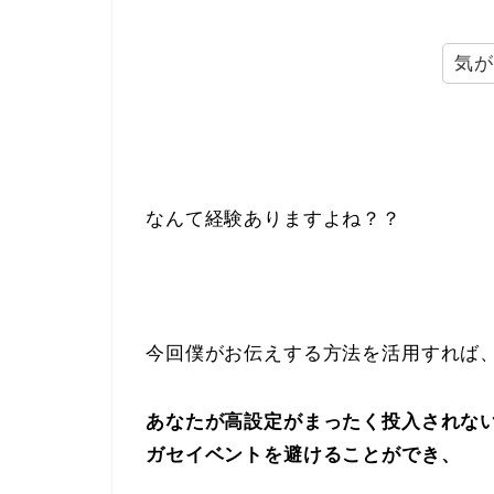
気が
なんて経験ありますよね？？
今回僕がお伝えする方法を活用すれば
あなたが高設定がまったく投入されな
ガセイベントを避けることができ、