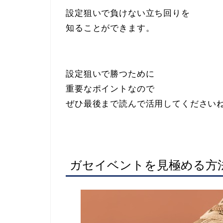
設定狙いで負けない立ち回りを
知ることができます。
設定狙いで勝つために
重要なポイントなので
ぜひ最後まで読んで活用してください
ガセイベントを見極める方