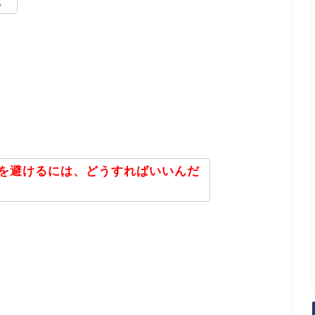
。
を避けるには、どうすればいいんだ