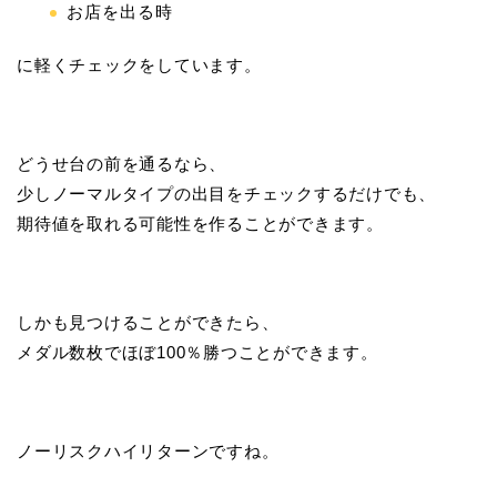
お店を出る時
に軽くチェックをしています。
どうせ台の前を通るなら、
少しノーマルタイプの出目をチェックするだけでも、
期待値を取れる可能性を作ることができます。
しかも見つけることができたら、
メダル数枚でほぼ100％勝つことができます。
ノーリスクハイリターンですね。