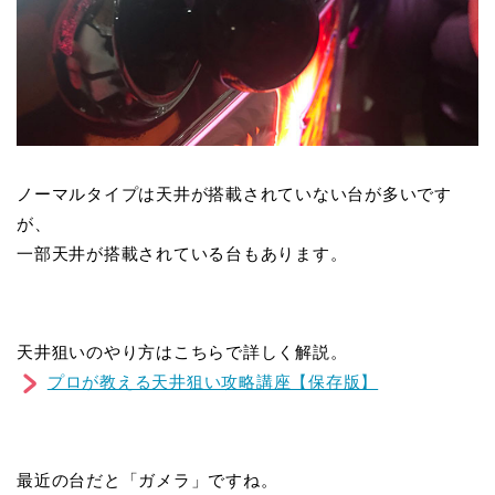
ノーマルタイプは天井が搭載されていない台が多いです
が、
一部天井が搭載されている台もあります。
天井狙いのやり方はこちらで詳しく解説。
プロが教える天井狙い攻略講座【保存版】
最近の台だと「ガメラ」ですね。