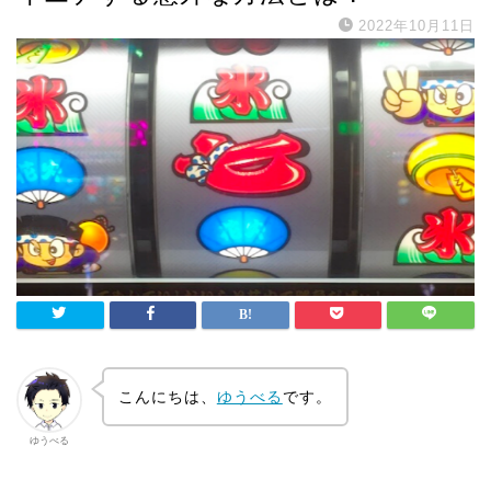
2022年10月11日
こんにちは、
ゆうべる
です。
ゆうべる