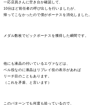
一応店員さんに空き台か確認して、
10分ほど前任者の呼び出しを行いましたが、
帰ってこなかったので僕がボーナスを消化しました。
メダル数枚でビックボーナスを獲得した瞬間です。
他にも液晶の付いているエヴァなどは、
ベル役なのに液晶はリプレイ役の表示があれば
リーチ目のこともあります。
（これを矛盾、と言います）
このパターンでも何度も拾っているので、