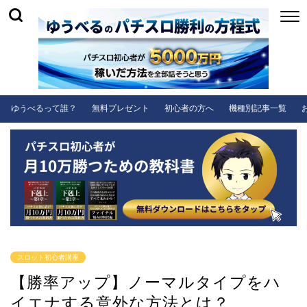
ゆうべるって誰？
無料プレゼント
初心者の方へ
機種別記事一覧
スロット初心者講座
【勝率アップ】ノーマルタイプをハ
イエナする意外な方法とは？