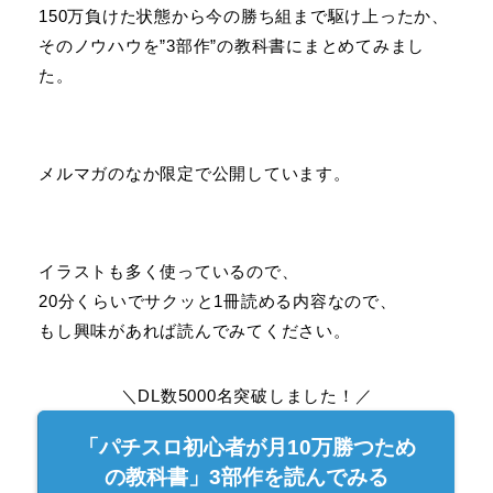
150万負けた状態から今の勝ち組まで駆け上ったか、
そのノウハウを”3部作”の教科書にまとめてみまし
た。
メルマガのなか限定で公開しています。
イラストも多く使っているので、
20分くらいでサクッと1冊読める内容なので、
もし興味があれば読んでみてください。
＼DL数5000名突破しました！／
「パチスロ初心者が月10万勝つため
の教科書」3部作を読んでみる