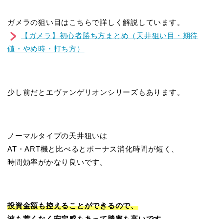
ガメラの狙い目はこちらで詳しく解説しています。
【ガメラ】初心者勝ち方まとめ（天井狙い目・期待
値・やめ時・打ち方）
少し前だとエヴァンゲリオンシリーズもあります。
ノーマルタイプの天井狙いは
AT・ART機と比べるとボーナス消化時間が短く、
時間効率がかなり良いです。
投資金額も控えることができるので、
波も荒くなく安定感もあって勝率も高いです。