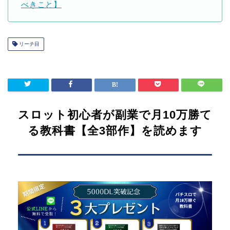
べきこと】
リーチ目
スロット初心者が副業で月10万勝て
る教科書【全3部作】を読めます