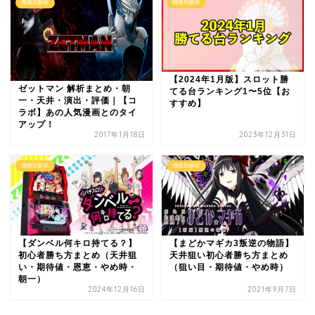
機種別解析
機種別解析
【2024年1月版】スロット勝
ゼットマン 解析まとめ・朝
てる台ランキング1〜5位【お
一・天井・演出・評価｜【コ
すすめ】
ラボ】あの人気漫画とのタイ
アップ！
2017年1月18日
2023年12月31日
機種別解析
機種別解析
【ダンベル何キロ持てる？】
【まどかマギカ3叛逆の物語】
初心者勝ち方まとめ（天井狙
天井狙い初心者勝ち方まとめ
い・期待値・恩恵・やめ時・
（狙い目・期待値・やめ時）
朝一）
2024年12月16日
2021年9月7日