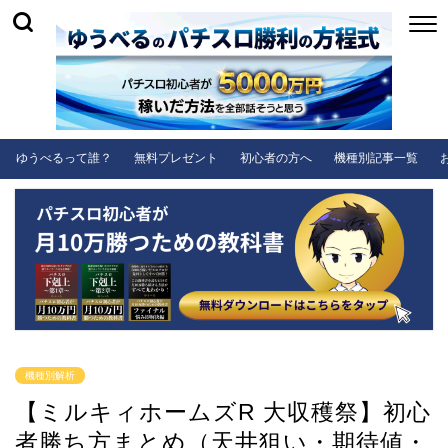
ゆうべるって誰？
無料プレゼント
初心者の方へ
機種別記事一覧
機種別解析
【ミルキィホームズR 大収穫祭】初心
者勝ち方まとめ（天井狙い・期待値・