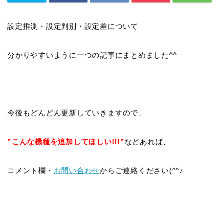
設定推測・設定判別・設定差について
分かりやすいように一つの記事にまとめました^^
今後もどんどん更新していきますので、
”こんな機種を追加してほしい!!!”
などあれば、
コメント欄・
お問い合わせ
からご連絡ください(^^♪