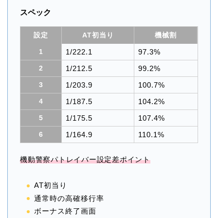
スペック
設定
AT初当り
機械割
1
1/222.1
97.3%
2
1/212.5
99.2%
3
1/203.9
100.7%
4
1/187.5
104.2%
5
1/175.5
107.4%
6
1/164.9
110.1%
機動警察パトレイバー設定差ポイント
AT初当り
通常時の高確移行率
ボーナス終了画面