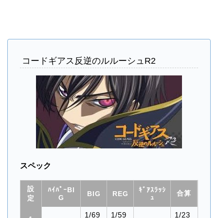
コードギアス反逆のルルーシュR2
スペック
設
ﾊｲﾊﾟｰBI
ｷﾞｱｽﾗｯｼ
合算
BIG
REG
G
ｭ
定
1/69
1/59
1/23