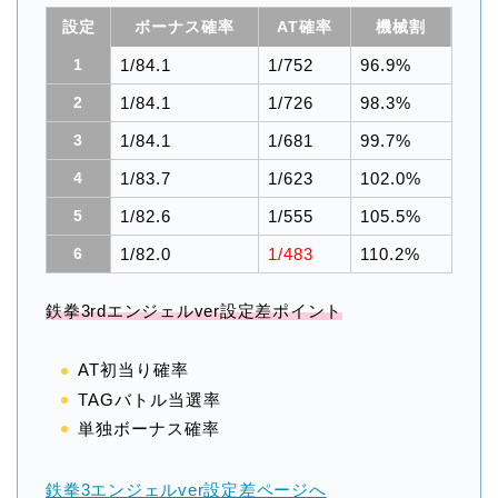
設定
ボーナス確率
AT確率
機械割
1
1/84.1
1/752
96.9%
2
1/84.1
1/726
98.3%
3
1/84.1
1/681
99.7%
4
1/83.7
1/623
102.0%
5
1/82.6
1/555
105.5%
6
1/82.0
1/483
110.2%
鉄拳3rdエンジェルver設定差ポイント
AT初当り確率
TAGバトル当選率
単独ボーナス確率
鉄拳3エンジェルver設定差ページへ