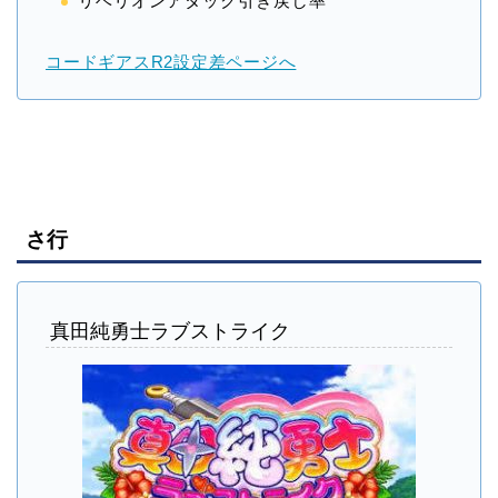
リベリオンアタック引き戻し率
コードギアスR2設定差ページへ
さ行
真田純勇士ラブストライク