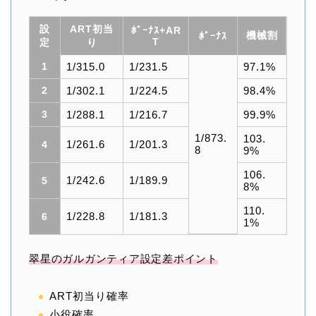
設
ART初当
ﾎﾞｰﾅｽ+AR
機械割
ﾎﾞｰﾅｽ
T
定
り
1
1/315.0
1/231.5
97.1%
2
1/302.1
1/224.5
98.4%
3
1/288.1
1/216.7
99.9%
1/873.
103.
1/261.6
1/201.3
4
8
9%
106.
1/242.6
1/189.9
5
8%
110.
1/228.8
1/181.3
6
1%
翠星のガルガンティア設定差ポイント
ART初当り確率
小役確率