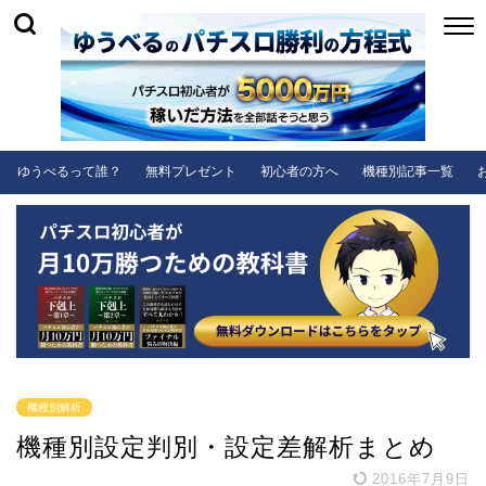
ゆうべるって誰？
無料プレゼント
初心者の方へ
機種別記事一覧
機種別解析
機種別設定判別・設定差解析まとめ
2016年7月9日