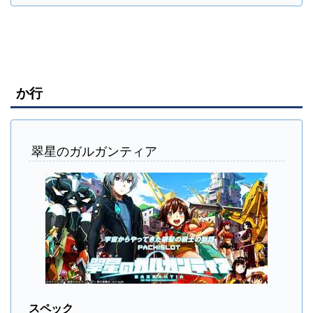
か行
翠星のガルガンティア
スペック