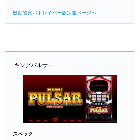
機動警察パトレイバー設定差ページへ
キングパルサー
スペック