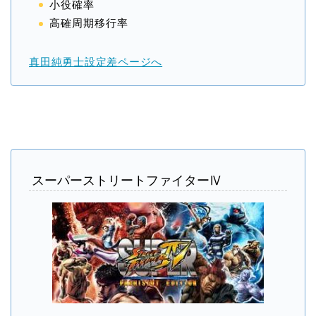
小役確率
高確周期移行率
真田純勇士設定差ページへ
スーパーストリートファイターⅣ