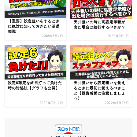
【重要】設定狙いをするとき
天井狙いの時に高設定示唆が
に絶対に知っておきたい基礎
出た場合は続行するべきか？
知識
2018年8月2日
2022年9月1日
稼ぐ立ち回り
天井狙い初心者
設定6確定を終日打って負けた
天井狙いから設定狙いを覚え
時の対処法【グラフも公開】
るときに最初に覚えるべきこ
と【投資感覚に注意しましょ
う】
2022年7月12日
2022年5月26日