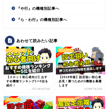
『や行』の機種別記事へ
『ら・わ行』の機種別記事へ
あわせて読みたい記事
スロット初心者講座
稼ぐ立ち回り
【2018年版】設定狙い初心者
【スロット初心者向け】おす
必見！勝つための3機種を暴露
すめ機種ランキング1〜5位を
します
紹介！
2022年6月15日
2018年7月20日
稼ぐ立ち回り
天井狙い初心者