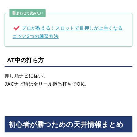
あわせて読みたい
プロが教える！スロットで目押しが上手くなる
コツと3つの練習方法
AT中の打ち方
押し順ナビに従い、
JACナビ時は全リール適当打ちでOK。
初心者が勝つための天井情報まとめ