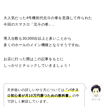
大人気だった4号機初代北斗の拳を意識して作られた
今回のスマスロ「北斗の拳」。
導入台数も30,000台以上と多いことから
多くのホールのメイン機種となりそうですね。
お店に行った際はこの記事をもとに
しっかりとチェックしていきましょう！
天井狙いの詳しいやり方については
「パチス
ロ初心者が月10万円勝つための教科書」
の中
ゆうべる
で詳しく解説しています。