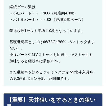
継続ゲーム数は
・小役パート・・・30G（純増約4.1枚）
・バトルパート・・・8G（純増通常ベース）
獲得枚数1セット平均110枚となっています。
基礎継続率としては66/79/84/89%（Vストック含ま
ない）。
小役パート中はVストックを抽選し、Vストックも
加味すると継続率は最低70％。
また継続率を決めるタイミングは赤7or北斗入賞時
の第3停止ボタンを話した瞬間です。
【重要】天井狙いをするときの狙い