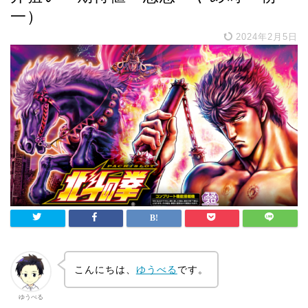
一）
2024年2月5日
こんにちは、
ゆうべる
です。
ゆうべる