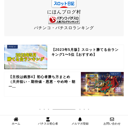
にほんブログ村
パチンコ・パチスロランキング
【2023年5月版】スロット勝てる台ラン
キング1〜5位【おすすめ】
【主役は銭形4】初心者勝ち方まとめ
（天井狙い・期待値・恩恵・やめ時・朝
一...
ホーム
パチスロ初心者
メルマガ登録
お問い合わせ
プロフィール