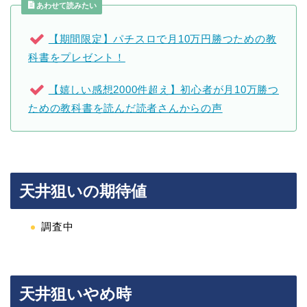
あわせて読みたい
【期間限定】パチスロで月10万円勝つための教
科書をプレゼント！
【嬉しい感想2000件超え】初心者が月10万勝つ
ための教科書を読んだ読者さんからの声
天井狙いの期待値
調査中
天井狙いやめ時