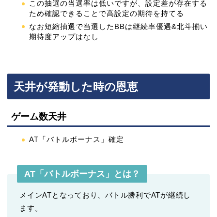
この抽選の当選率は低いですが、設定差が存在する
ため確認できることで高設定の期待を持てる
なお短縮抽選で当選したBBは継続率優遇&北斗揃い
期待度アップはなし
天井が発動した時の恩恵
ゲーム数天井
AT「バトルボーナス」確定
AT「バトルボーナス」とは？
メインATとなっており、バトル勝利でATが継続し
ます。