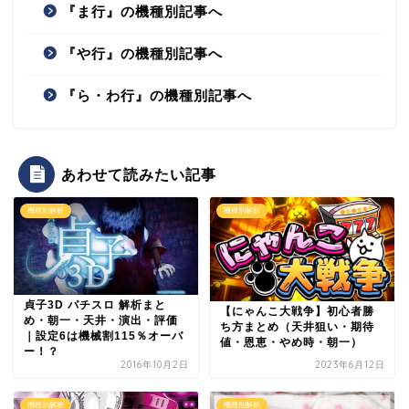
『ま行』の機種別記事へ
『や行』の機種別記事へ
『ら・わ行』の機種別記事へ
あわせて読みたい記事
機種別解析
機種別解析
貞子3D パチスロ 解析まと
【にゃんこ大戦争】初心者勝
め・朝一・天井・演出・評価
ち方まとめ（天井狙い・期待
｜設定6は機械割115％オーバ
値・恩恵・やめ時・朝一）
ー！？
2016年10月2日
2023年6月12日
機種別解析
機種別解析