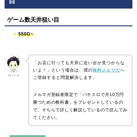
目
ゲーム数天井狙い目
550G~
「お店に行っても天井に近い台が見つからな
いよ！」という場合は、僕の
無料メルマガ
へ
ゆうべる
ご登録すると問題解決します。
メルマガ登録者限定で「パチスロで月10万円
勝つための教科書」をプレゼントしているの
で、そちらで詳しく解説しているので読んでみ
てください。