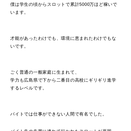
僕は学生の頃からスロットで累計5000万ほど稼いで
います。
才能があったわけでも、環境に恵まれたわけでもな
いです。
ごく普通の一般家庭に生まれて、
学力も広島県で下から二番目の高校にギリギリ進学
するレベルです。
バイトでは仕事ができない人間で有名でした。