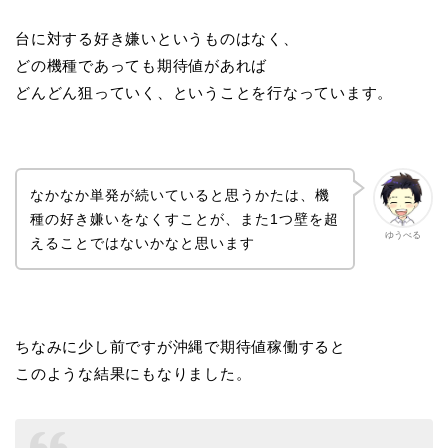
台に対する好き嫌いというものはなく、
どの機種であっても期待値があれば
どんどん狙っていく、ということを行なっています。
なかなか単発が続いていると思うかたは、機
種の好き嫌いをなくすことが、また1つ壁を超
ゆうべる
えることではないかなと思います
ちなみに少し前ですが沖縄で期待値稼働すると
このような結果にもなりました。