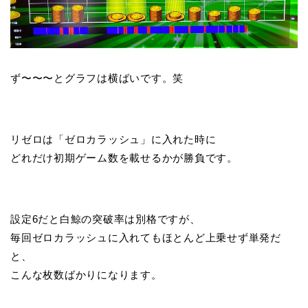
ず〜〜〜とグラフは横ばいです。笑
リゼロは「ゼロカラッシュ」に入れた時に
どれだけ初期ゲーム数を載せるかが勝負です。
設定6だと白鯨の突破率は別格ですが、
毎回ゼロカラッシュに入れてもほとんど上乗せず単発だ
と、
こんな枚数ばかりになります。