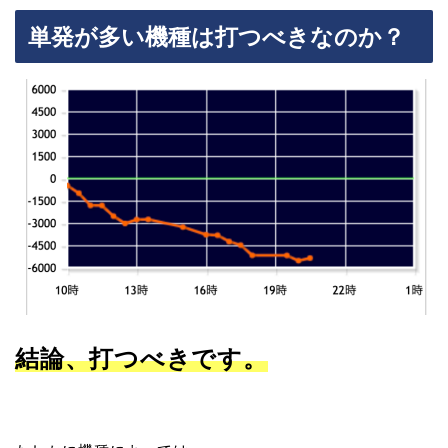
単発が多い機種は打つべきなのか？
結論、打つべきです。