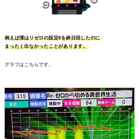
例えば僕はリゼロの設定6を終日回したのに
まったく出なかったことがあります。
グラフはこちらです。