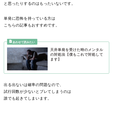
と思ったりするのはもったいないです。
単発に恐怖を持っている方は
こちらの記事もおすすめです。
天井単発を受けた時のメンタル
の対処法【僕もこれで対処して
ます】
出る出ないは確率の問題なので、
試行回数が少ないとブレてしまうのは
誰でも起きてしまいます。