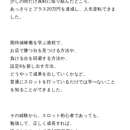
少しの間だけ真剣に取り組んだところ、
あっさりとプラス20万円を達成し、人生逆転できま
した。
期待値稼働を学ぶ過程で、
お店で勝つ台を見つける方法や、
負ける台を回避する方法や、
設定6を探し出す方法、
どうやって成果を出していくかなど、
普通にスロットを打っているだけでは学べないこと
を知ることができました。
その経験から、スロット初心者であっても、
勉強して、正しく成長すれば、