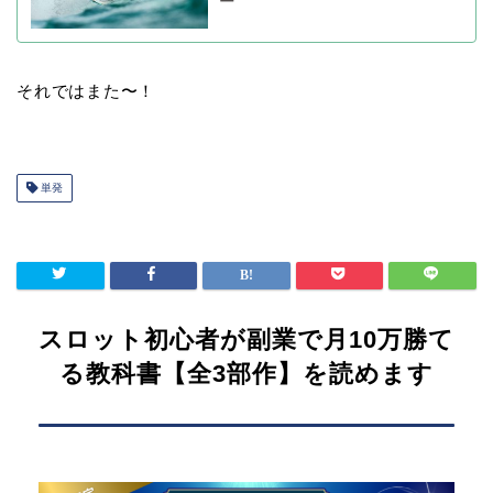
ー
それではまた〜！
単発
スロット初心者が副業で月10万勝て
る教科書【全3部作】を読めます