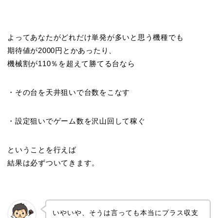
よってあなたがどれだけ単発が多いと思う機種でも
期待値が2000円とかあったり、
機械割が110％を超えて勝てる台なら
・その台を天井狙いで台数をこなす
・設定狙いでゲーム数を沢山回して稼ぐ
ということを行えば
結果は必ずついてきます。
いやいや、そうは言っても本当にプラス収支