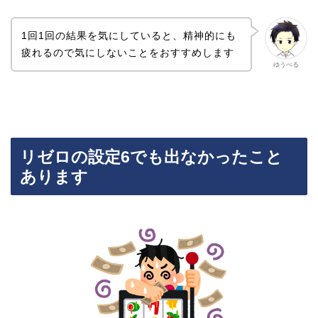
1回1回の結果を気にしていると、精神的にも
疲れるので気にしないことをおすすめします
ゆうべる
リゼロの設定6でも出なかったこと
あります