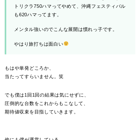
トリクラ750ハマってやめて、沖縄フェスティバル
も620ハマってます。
メンタル強いのでこんな展開は慣れっ子です。
やはり旅打ちは面白い
もはや単発どころか、
当たってすらいません。笑
でも僕は1回1回の結果は気にせずに、
圧倒的な台数をこれからもこなして、
期待値収束を目指していきます。
他にも僕が運営している