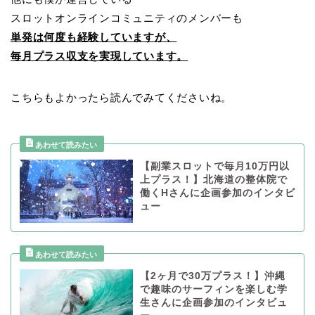
スロットオンラインコミュニティのメンバーも
単発は何度も経験していますが、
毎月プラス収支を実現しています。
こちらもよかったら読んでみてくださいね。
【副業スロットで毎月10万円以
上プラス！】北海道の整体院で
働くHさんに企画参加のインタビ
ュー
【2ヶ月で30万プラス！】沖縄
で趣味のサーフィンを楽しむ学
生さんに企画参加のインタビュ