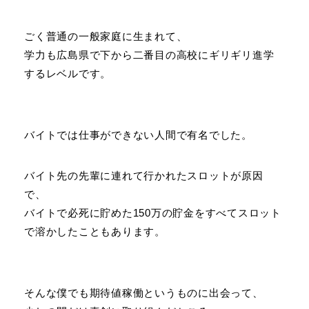
ごく普通の一般家庭に生まれて、
学力も広島県で下から二番目の高校にギリギリ進学
するレベルです。
バイトでは仕事ができない人間で有名でした。
バイト先の先輩に連れて行かれたスロットが原因
で、
バイトで必死に貯めた150万の貯金をすべてスロット
で溶かしたこともあります。
そんな僕でも期待値稼働というものに出会って、