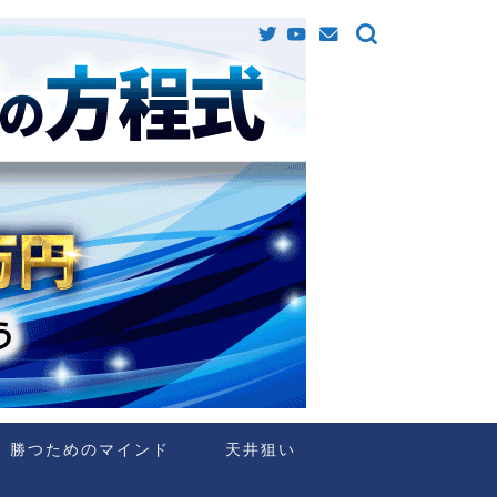
勝つためのマインド
天井狙い