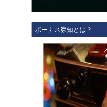
ボーナス察知とは？