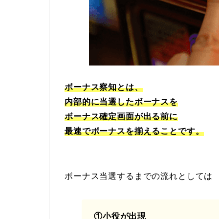
ボーナス察知とは、
内部的に当選したボーナスを
ボーナス確定画面が出る前に
最速でボーナスを揃えることです。
ボーナス当選するまでの流れとしては
①小役が出現