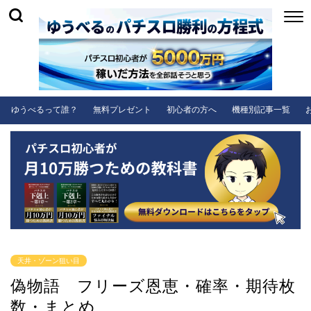
ゆうべるって誰？
無料プレゼント
初心者の方へ
機種別記事一覧
天井・ゾーン狙い目
偽物語 フリーズ恩恵・確率・期待枚
数・まとめ