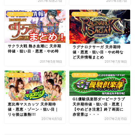
2017年10月27日
2017年3月7日
天井・ゾーン狙い目
天井・ゾーン狙い目
サクラ大戦 熱き血潮に 天井期
ラグナロクサーガ 天井期待
待値・狙い目・恩恵・やめ時
値・恩恵・狙い目・やめ時な
ど天井情報まとめ
2017年5月18日
2017年7月18日
天井・ゾーン狙い目
天井・ゾーン狙い目
G1優駿倶楽部ダービークラブ
天井期待値・狙い目・恩恵｜
恵比寿マスカッツ 天井期待
【やめどき注意】終了画面に
値・恩恵・ゾーン・狙い目｜
赤背景は・・・
リセ後は激熱!!!
2017年4月5日
2017年2月15日