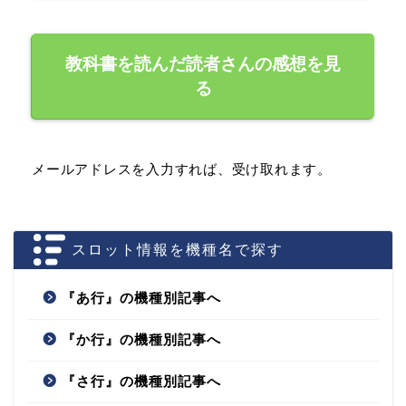
教科書を読んだ読者さんの感想を見
る
メールアドレスを入力すれば、受け取れます。
スロット情報を機種名で探す
『あ行』の機種別記事へ
『か行』の機種別記事へ
『さ行』の機種別記事へ