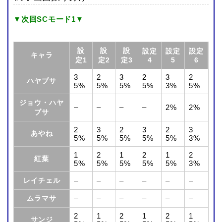
▼次回SCモード1▼
設
設
設
設定
設定
設定
キャラ
定1
定2
定3
4
5
6
3
2
3
2
3
2
ハヤブサ
5%
5%
5%
5%
3%
5%
ジョウ・ハヤ
–
–
–
–
2%
2%
ブサ
2
3
2
3
2
3
あやね
5%
5%
5%
5%
5%
3%
1
2
1
2
1
2
紅葉
5%
5%
5%
5%
5%
3%
レイチェル
–
–
–
–
–
–
ムラマサ
–
–
–
–
–
–
2
1
2
1
2
1
サンジ