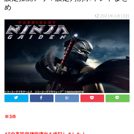
め
2021年1月13日
※3/8