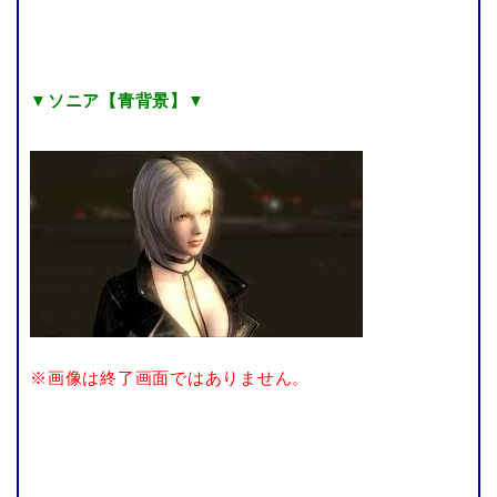
▼ソニア【青背景】▼
※画像は終了画面ではありません。