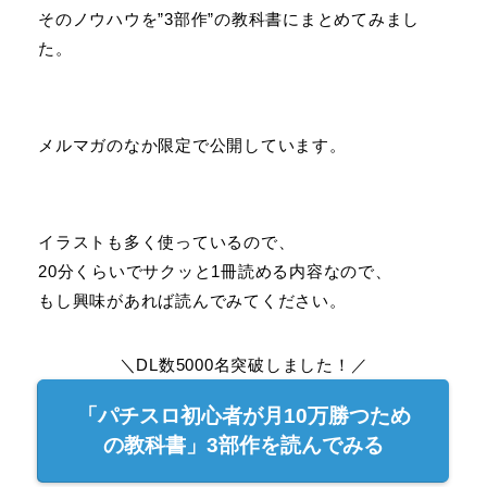
そのノウハウを”3部作”の教科書にまとめてみまし
た。
メルマガのなか限定で公開しています。
イラストも多く使っているので、
20分くらいでサクッと1冊読める内容なので、
もし興味があれば読んでみてください。
＼DL数5000名突破しました！／
「パチスロ初心者が月10万勝つため
の教科書」3部作を読んでみる