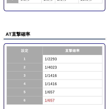
AT直撃確率
設定
直撃確率
1
1/2293
2
1/4023
3
1/1416
4
1/1416
5
1/657
6
1/657