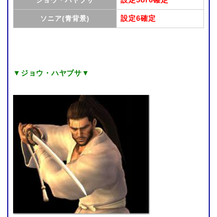
設定6確定
ソニア(青背景)
▼ジョウ・ハヤブサ▼