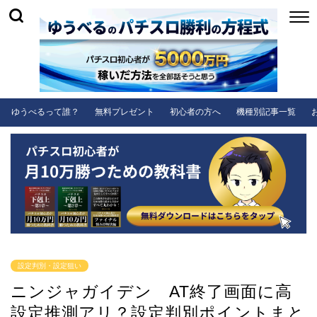
ゆうべるって誰？
無料プレゼント
初心者の方へ
機種別記事一覧
設定判別・設定狙い
ニンジャガイデン AT終了画面に高
設定推測アリ？設定判別ポイントまと