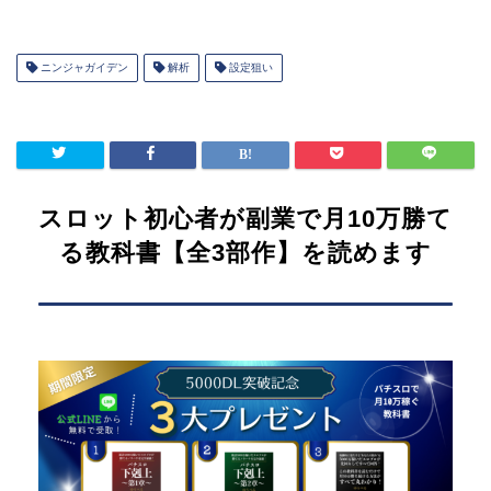
ニンジャガイデン
解析
設定狙い
スロット初心者が副業で月10万勝て
る教科書【全3部作】を読めます