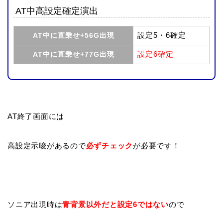
AT中高設定確定演出
設定5・6確定
AT中に直乗せ+56G出現
設定6確定
AT中に直乗せ+77G出現
AT終了画面には
高設定示唆があるので
必ずチェック
が必要です！
ソニア出現時は
青背景以外だと設定6ではない
ので