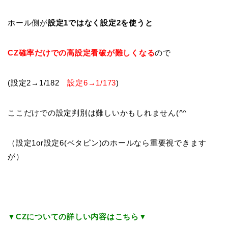
ホール側が
設定1ではなく設定2を使うと
CZ確率だけでの高設定看破が難しくなる
ので
(設定2→1/182
設定6→1/173
)
ここだけでの設定判別は難しいかもしれません(^^ゞ
（設定1or設定6(ベタピン)のホールなら重要視できます
が）
▼CZについての詳しい内容はこちら▼