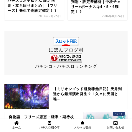
パチスロおそ松さん 設定判
判別・設定差解析｜中段チェ
別・立ち回りまとめ｜【フリ
リー+ボーナスは4・5・6確
ーズ】発生で高設定確定！？
定！？
2017年2月25日
2016年8月26日
にほんブログ村
パチンコ・パチスロランキング
【ミリオンゴッド凱旋稼働日記】天井到
達から銀河演出発生？！久々に天国と
地...
偽物語 フリーズ恩恵・確率・期待枚
数・まとめ
ホーム
パチスロ初心者
メルマガ登録
お問い合わせ