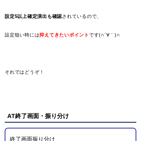
設定5以上確定演出も確認
されているので、
設定狙い時には
抑えてきたいポイント
です(∩´∀｀)∩
それではどうぞ！
AT終了画面・振り分け
終了画面振り分け