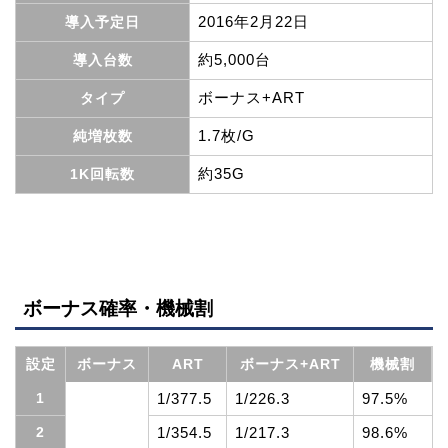
2016年2月22日
導入予定日
約5,000台
導入台数
ボーナス+ART
タイプ
1.7枚/G
純増枚数
約35G
1K回転数
ボーナス確率・機械割
設定
ボーナス
ART
ボーナス+ART
機械割
1
1/377.5
1/226.3
97.5%
2
1/354.5
1/217.3
98.6%