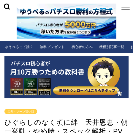
ゆうべるって誰？
無料プレゼント
初心者の方へ
機種別記事一覧
天井・ゾーン狙い目
ひぐらしのなく頃に絆 天井恩恵・朝
一挙動・やめ時・スペック解析・PV