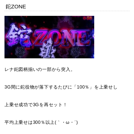
鉈ZONE
レナ鉈図柄揃いの一部から突入。
3G間に鉈役物が落下するたびに「100％」を上乗せし
上乗せ成功で3Gを再セット！
平均上乗せは300％以上(｀・ω・´)ゞ