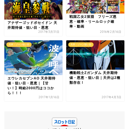
戦国乙女2深淵 フリーズ恩
恵・確率・リールロック確
アナザーゴッドポセイドン 天
率・動画
井期待値・狙い目・恩恵
2017年3月31日
2016年2月16日
天井・ゾーン狙い目
天井・ゾーン狙い目
機動戦士Zガンダム 天井期待
値・恩恵・狙い目｜天井は2種
エウレカセブンAO 天井期待
類存在！
値・狙い目・恩恵｜【甘
い！】時給2000円はココか
ら！！！
2017年1月16日
2017年4月3日