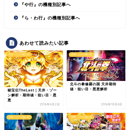
『や行』の機種別記事へ
『ら・わ行』の機種別記事へ
あわせて読みたい記事
天井・ゾーン狙い目
天井・ゾーン狙い目
北斗の拳修羅の国 天井期待
値・狙い目・恩恵解析
秘宝伝TheLast｜天井・ゾー
ン解析・期待値・狙い目・恩
恵
2016年6月2日
2016年10月4日
天井・ゾーン狙い目
天井・ゾーン狙い目