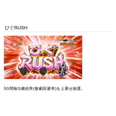
ひぐRUSH
5G間毎G継続率(惨劇回避率)を上乗せ抽選。