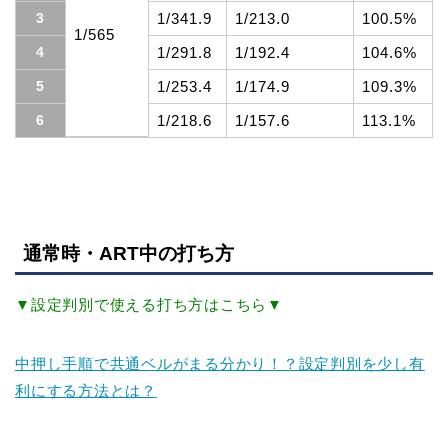
3
1/341.9
1/213.0
100.5%
1/565
4
1/291.8
1/192.4
104.6%
5
1/253.4
1/174.9
109.3%
6
1/218.6
1/157.6
113.1%
通常時・ART中の打ち方
▼設定判別で使える打ち方はこちら▼
中押し手順で共通ベルがまる分かり！？設定判別を少し有
利にする方法とは？