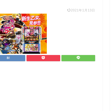
2021年1月13日