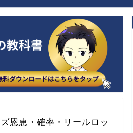
ーズ恩恵・確率・リールロッ