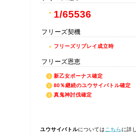
1/65536
フリーズ契機
フリーズリプレイ成立時
フリーズ恩恵
新乙女ボーナス確定
80％継続のユウサイバトル確定
真鬼神討伐確定
ユウサイバトル
については
こちら
に詳