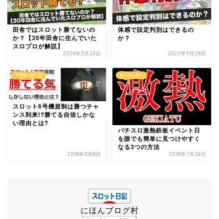
田舎ではスロット勝てないの
体感で設定判別はできるの
か？【30年田舎に住んでいた
か？
スロプロが解説】
2024年3月20日
2022年3月28日
天井狙い初心者
稼ぐ立ち回り
スロット6号機規制は勝つチャ
ンス到来!?勝てる自信しかな
い理由とは?
パチスロ激熱鉄板イベント日
を誰でも簡単に見つけやすく
なる3つの方法
2018年3月8日
2018年7月26日
にほんブログ村