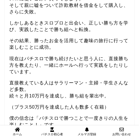
そして親に嘘をついて詐欺教材を借金をして購入し、
さらに失敗。
しかしあるときスロプロと出会い、正しい勝ち方を学
び、実践したことで勝ち組へと転換。
その結果、勝ったお金を活用して趣味の旅行に行って
楽しむことに成功。
現在はパチスロで勝ち続けたいと思う人に、直接勝ち
方を教えたり、一緒にホールへ行って実践をしたりし
ています。
直接教えている人はサラリーマン・主婦・学生さんな
ど多数。
続々と月10万円を達成し、勝ち組を輩出中。
（プラス50万円を達成した人も数多く在籍）
僕の信念は「パチスロで勝つことで一度きりの人生を
楽しむこと！」です。
ホーム
パチスロ初心者
メルマガ登録
お問い合わせ
もしあなたが今、パチスロで負けて困っているのであ