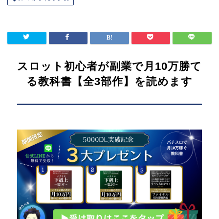
スロット初心者が副業で月10万勝て
る教科書【全3部作】を読めます