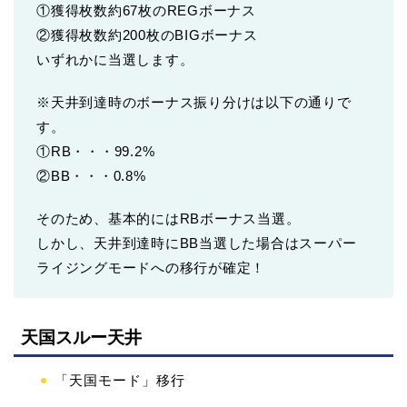
①獲得枚数約67枚のREGボーナス
②獲得枚数約200枚のBIGボーナス
いずれかに当選します。
※天井到達時のボーナス振り分けは以下の通りで
す。
①RB・・・99.2%
②BB・・・0.8%
そのため、基本的にはRBボーナス当選。
しかし、天井到達時にBB当選した場合はスーパー
ライジングモードへの移行が確定！
天国スルー天井
「天国モード」移行