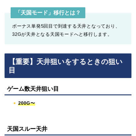
「天国モード」移行とは？
ボーナス単発5回目で到達する天井となっており、
32Gが天井となる天国モードへと移行します。
【重要】天井狙いをするときの狙い
目
ゲーム数天井狙い目
200G〜
天国スルー天井