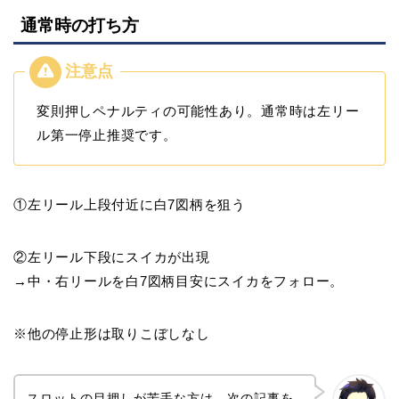
通常時の打ち方
変則押しペナルティの可能性あり。通常時は左リー
ル第一停止推奨です。
①左リール上段付近に白7図柄を狙う
②左リール下段にスイカが出現
→中・右リールを白7図柄目安にスイカをフォロー。
※他の停止形は取りこぼしなし
スロットの目押しが苦手な方は、次の記事を