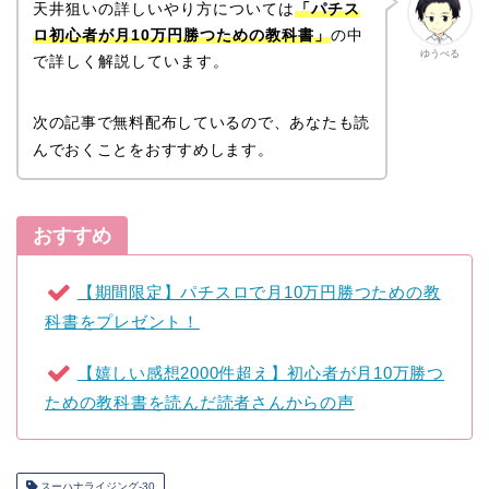
天井狙いの詳しいやり方については
「パチス
ロ初心者が月10万円勝つための教科書」
の中
ゆうべる
で詳しく解説しています。
次の記事で無料配布しているので、あなたも読
んでおくことをおすすめします。
おすすめ
【期間限定】パチスロで月10万円勝つための教
科書をプレゼント！
【嬉しい感想2000件超え】初心者が月10万勝つ
ための教科書を読んだ読者さんからの声
スーハナライジング-30