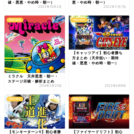
値・恩恵・やめ時・朝一）
恵・やめ時・朝一）
2022年10月2日
2022年11月7日
機種別解析
機種別解析
【キャッツアイ】初心者勝ち
方まとめ（天井狙い・期待
値・恩恵・やめ時・朝一）
ミラクル 天井恩恵・朝一・
ステージ示唆・解析まとめ
2016年3月25日
2022年6月8日
機種別解析
機種別解析
【モンキーターンV】初心者勝
【ファイヤードリフト】初心