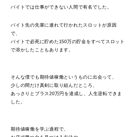
バイトでは仕事ができない人間で有名でした。
バイト先の先輩に連れて行かれたスロットが原因
で、
バイトで必死に貯めた150万の貯金をすべてスロット
で溶かしたこともあります。
そんな僕でも期待値稼働というものに出会って、
少しの間だけ真剣に取り組んだところ、
あっさりとプラス20万円を達成し、人生逆転できま
した。
期待値稼働を学ぶ過程で、