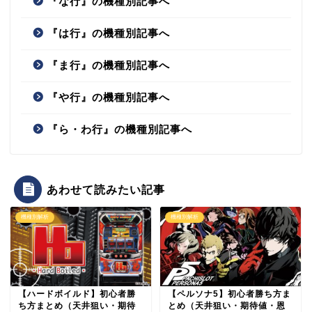
『な行』の機種別記事へ
『は行』の機種別記事へ
『ま行』の機種別記事へ
『や行』の機種別記事へ
『ら・わ行』の機種別記事へ
あわせて読みたい記事
機種別解析
機種別解析
【ハードボイルド】初心者勝
【ペルソナ5】初心者勝ち方ま
ち方まとめ（天井狙い・期待
とめ（天井狙い・期待値・恩