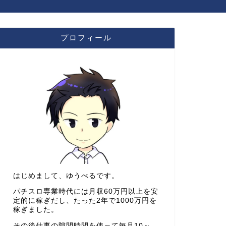
プロフィール
はじめまして、ゆうべるです。
パチスロ専業時代には月収60万円以上を安
定的に稼ぎだし、たった2年で1000万円を
稼ぎました。
その後仕事の隙間時間を使って毎月10～