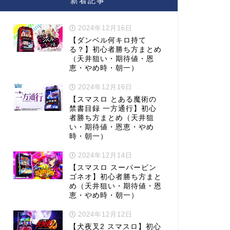
新着記事
2024年12月16日
【ダンベル何キロ持て
る？】初心者勝ち方まとめ
（天井狙い・期待値・恩
恵・やめ時・朝一）
2024年12月16日
【スマスロ とある魔術の
禁書目録 一方通行】初心
者勝ち方まとめ（天井狙
い・期待値・恩恵・やめ
時・朝一）
2024年12月14日
【スマスロ スーパービン
ゴネオ】初心者勝ち方まと
め（天井狙い・期待値・恩
恵・やめ時・朝一）
2024年12月12日
【犬夜叉2 スマスロ】初心