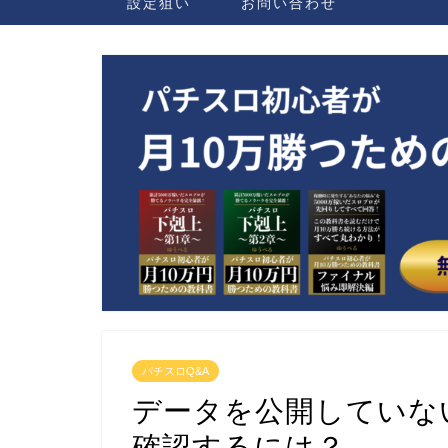
設定狙い
お問い合わせ
パチスロQ&A
データを公開していな
確認するには？