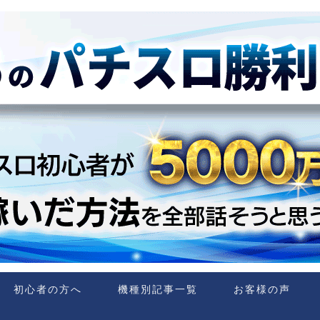
初心者の方へ
機種別記事一覧
お客様の声