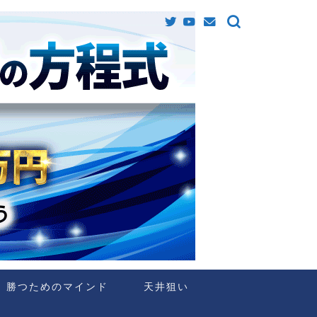
勝つためのマインド
天井狙い