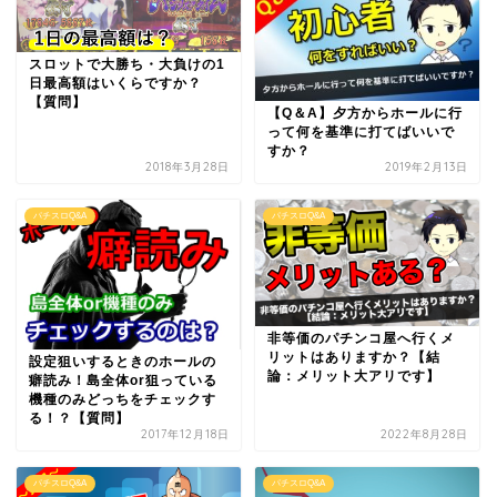
スロットで大勝ち・大負けの1
日最高額はいくらですか？
【質問】
【Q＆A】夕方からホールに行
って何を基準に打てばいいで
すか？
2018年3月28日
2019年2月13日
パチスロQ&A
パチスロQ&A
非等価のパチンコ屋へ行くメ
リットはありますか？【結
設定狙いするときのホールの
論：メリット大アリです】
癖読み！島全体or狙っている
機種のみどっちをチェックす
る！？【質問】
2017年12月18日
2022年8月28日
パチスロQ&A
パチスロQ&A