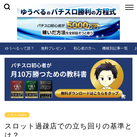
ゆうべるって誰？
無料プレゼント
初心者の方へ
機種別記事一覧
パチスロQ&A
スロット過疎店での立ち回りの基準と
は？