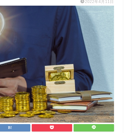
2022年4月11日