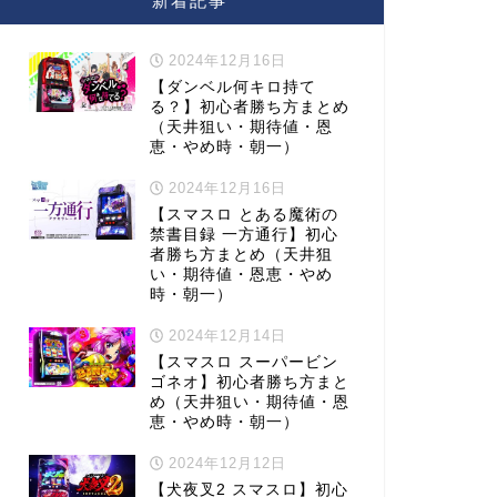
新着記事
2024年12月16日
【ダンベル何キロ持て
る？】初心者勝ち方まとめ
（天井狙い・期待値・恩
恵・やめ時・朝一）
2024年12月16日
【スマスロ とある魔術の
禁書目録 一方通行】初心
者勝ち方まとめ（天井狙
い・期待値・恩恵・やめ
時・朝一）
2024年12月14日
【スマスロ スーパービン
ゴネオ】初心者勝ち方まと
め（天井狙い・期待値・恩
恵・やめ時・朝一）
2024年12月12日
【犬夜叉2 スマスロ】初心