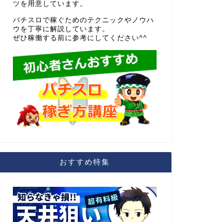
ツを用意しています。
パチスロで稼ぐためのテクニックやノウハ
ウを丁寧に解説しています。
ぜひ稼働する前に参考にしてください^^
おすすめ特集