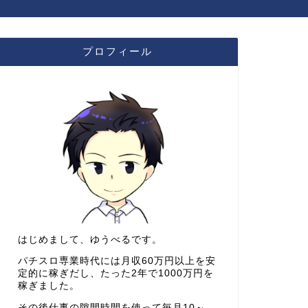
プロフィール
はじめまして、ゆうべるです。
パチスロ専業時代には月収60万円以上を安
定的に稼ぎだし、たった2年で1000万円を
稼ぎました。
その後仕事の隙間時間を使って毎月10～