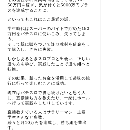
50万円を稼ぎ、気が付くと5000万円プラ
スを達成することに。
といってもこれはここ最近の話。
学生時代はスーパーのバイトで貯めた150
万円をパチスロに使いこみ、失ってしま
う。
そして親に嘘をついて詐欺教材を借金をし
て購入し、さらに失敗。
しかしあるときスロプロと出会い、正しい
勝ち方を学び、実践したことで勝ち組へと
転換。
その結果、勝ったお金を活用して趣味の旅
行に行って楽しむことに成功。
現在はパチスロで勝ち続けたいと思う人
に、直接勝ち方を教えたり、一緒にホール
へ行って実践をしたりしています。
直接教えている人はサラリーマン・主婦・
学生さんなど多数。
続々と月10万円を達成し、勝ち組を輩出
中。