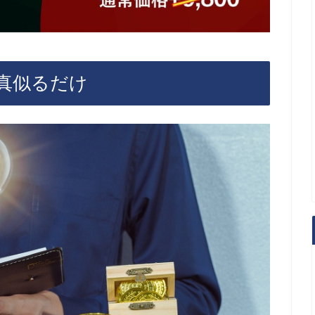
真似るだけ