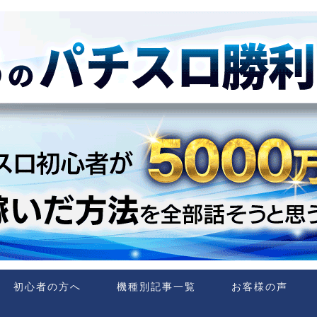
初心者の方へ
機種別記事一覧
お客様の声