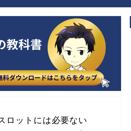
スロットには必要ない