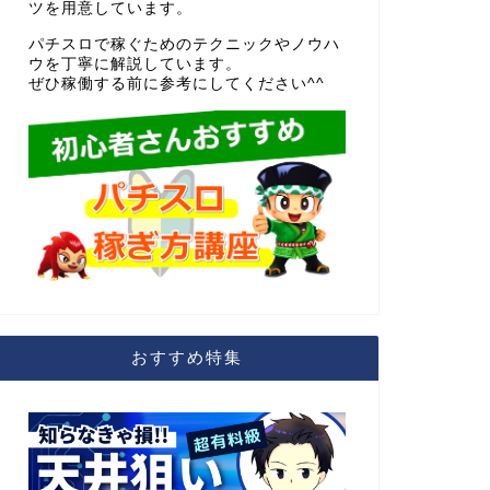
ツを用意しています。
パチスロで稼ぐためのテクニックやノウハ
ウを丁寧に解説しています。
ぜひ稼働する前に参考にしてください^^
おすすめ特集