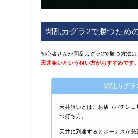
閃乱カグラ2で勝つため
初心者さんが閃乱カグラ2で勝つ方法は
天井狙いという狙い方がおすすめです
閃乱カグラ
天井狙いとは、お店（パチンコ
つ打ち方。
天井に到達するとボーナスが発