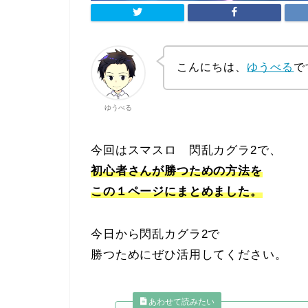
こんにちは、
ゆうべる
で
ゆうべる
今回はスマスロ 閃乱カグラ2で、
初心者さんが勝つための方法を
この１ページにまとめました。
今日から閃乱カグラ2で
勝つためにぜひ活用してください。
あわせて読みたい