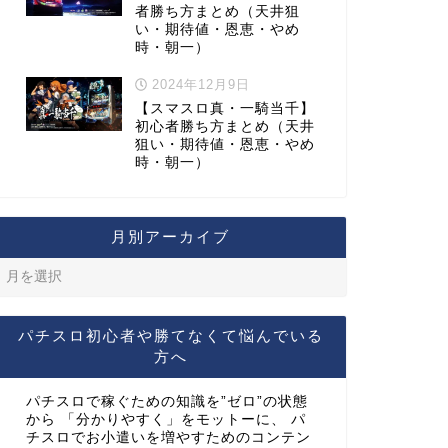
者勝ち方まとめ（天井狙
い・期待値・恩恵・やめ
時・朝一）
2024年12月9日
【スマスロ真・一騎当千】
初心者勝ち方まとめ（天井
狙い・期待値・恩恵・やめ
時・朝一）
月別アーカイブ
パチスロ初心者や勝てなくて悩んでいる
方へ
パチスロで稼ぐための知識を”ゼロ”の状態
から 「分かりやすく」をモットーに、 パ
チスロでお小遣いを増やすためのコンテン