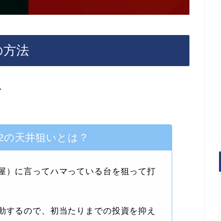
の方法
、
。
2の天井狙いとは？
屋）に言ってハマっている台を狙って打
動するので、初当たりまでの投資を抑え