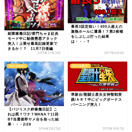
番長3設定狙い！400人超えの
激熱ホールに遭遇！？第2候補
副業稼働日記/黄門ちゃま紅炎
をしぶしぶ打った結果
モード中に勧善懲悪アタック
は・・・？
突入！上乗せ最高記録更新で
きるか！？ 11月7日後編
2015年12月14日
2017年6月4日
実践＆稼働日記
実践＆稼働日記
準新台/聖闘士星矢女神聖戦実
践/ＡＲＴ中にビッグボーナス
バーニング突入！
【バジリスク絆稼働日記】こ
れは罠？ワナ？WANA？11回
BT当選後即ヤメ台を拾った結
果・・・2/28
2016年3月23日
2015年10月7日