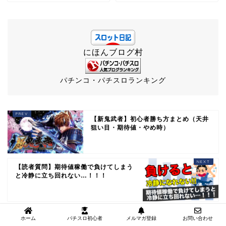
にほんブログ村
パチンコ・パチスロランキング
【新鬼武者】初心者勝ち方まとめ（天井
狙い目・期待値・やめ時）
【読者質問】期待値稼働で負けてしまう
と冷静に立ち回れない…！！！
ホーム
パチスロ初心者
メルマガ登録
お問い合わせ