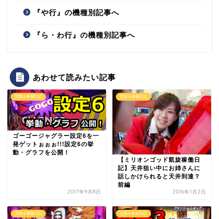
『や行』の機種別記事へ
『ら・わ行』の機種別記事へ
あわせて読みたい記事
実践＆稼働日記
実践＆稼働日記
ゴーゴージャグラー設定6を一
発ゲットぉぉぉ!!!設定6の挙
動・グラフを公開！
【ミリオンゴッド凱旋稼働日
記】天井狙い中にお姉さんに
話しかけられると天井到達？
前編
2017年9月8日
2016年1月2日
実践＆稼働日記
実践＆稼働日記