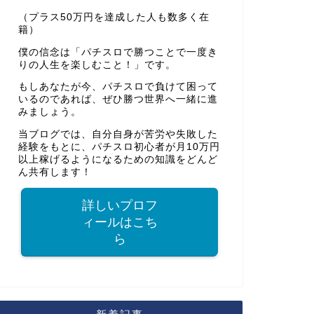
（プラス50万円を達成した人も数多く在
籍）
僕の信念は「パチスロで勝つことで一度き
りの人生を楽しむこと！」です。
もしあなたが今、パチスロで負けて困って
いるのであれば、ぜひ勝つ世界へ一緒に進
みましょう。
当ブログでは、自分自身が苦労や失敗した
経験をもとに、パチスロ初心者が月10万円
以上稼げるようになるための知識をどんど
ん共有します！
詳しいプロフ
ィールはこち
ら