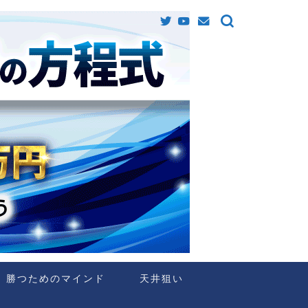
勝つためのマインド
天井狙い