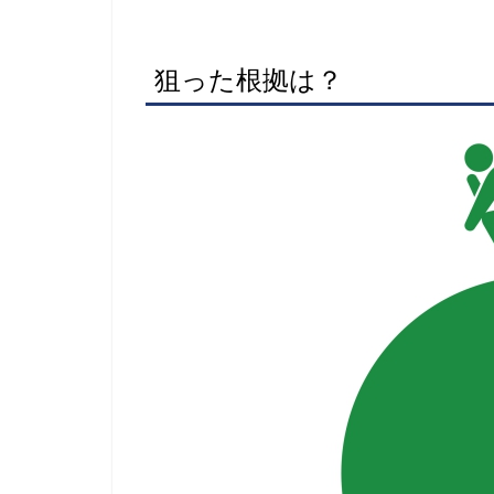
狙った根拠は？