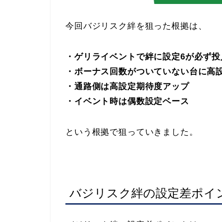
今回バジリスク絆を狙った根拠は、
・ゲリライベントで絆に設定6が必ず投
・ボーナス回数がついていない台に高
・通路側は高設定期待度アップ
・イベント時は偶数設定ベース
という根拠で狙っていきました。
バジリスク絆の設定差ポイ