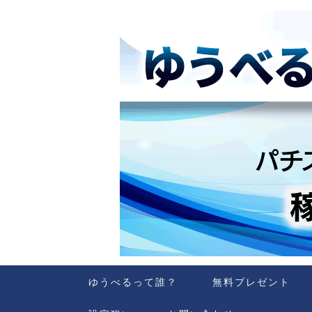
ゆうべるって誰？
無料プレゼント