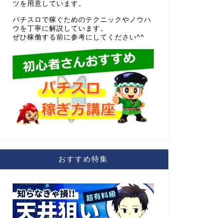
ツを用意しています。
パチスロで稼ぐためのテクニックやノウハ
ウを丁寧に解説しています。
ぜひ稼働する前に参考にしてください^^
おすすめ特集