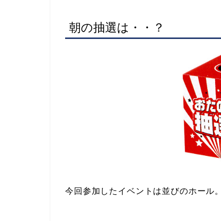
朝の抽選は・・？
今回参加したイベントは並びのホール