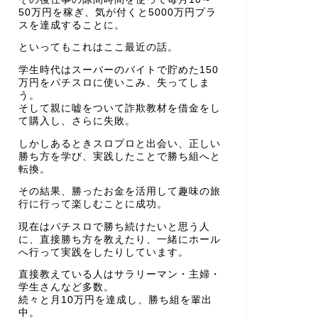
50万円を稼ぎ、気が付くと5000万円プラ
スを達成することに。
といってもこれはここ最近の話。
学生時代はスーパーのバイトで貯めた150
万円をパチスロに使いこみ、失ってしま
う。
そして親に嘘をついて詐欺教材を借金をし
て購入し、さらに失敗。
しかしあるときスロプロと出会い、正しい
勝ち方を学び、実践したことで勝ち組へと
転換。
その結果、勝ったお金を活用して趣味の旅
行に行って楽しむことに成功。
現在はパチスロで勝ち続けたいと思う人
に、直接勝ち方を教えたり、一緒にホール
へ行って実践をしたりしています。
直接教えている人はサラリーマン・主婦・
学生さんなど多数。
続々と月10万円を達成し、勝ち組を輩出
中。