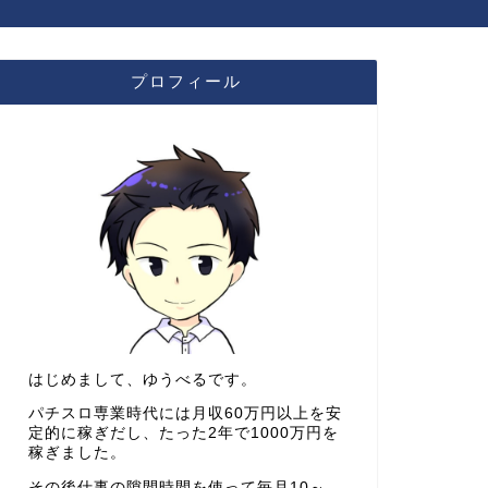
プロフィール
はじめまして、ゆうべるです。
パチスロ専業時代には月収60万円以上を安
定的に稼ぎだし、たった2年で1000万円を
稼ぎました。
その後仕事の隙間時間を使って毎月10～