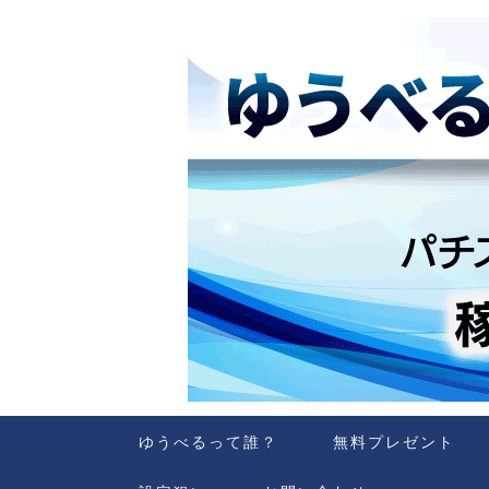
ゆうべるって誰？
無料プレゼント