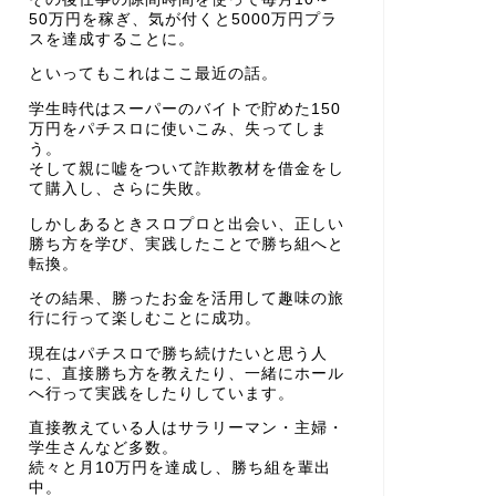
50万円を稼ぎ、気が付くと5000万円プラ
スを達成することに。
といってもこれはここ最近の話。
学生時代はスーパーのバイトで貯めた150
万円をパチスロに使いこみ、失ってしま
う。
そして親に嘘をついて詐欺教材を借金をし
て購入し、さらに失敗。
しかしあるときスロプロと出会い、正しい
勝ち方を学び、実践したことで勝ち組へと
転換。
その結果、勝ったお金を活用して趣味の旅
行に行って楽しむことに成功。
現在はパチスロで勝ち続けたいと思う人
に、直接勝ち方を教えたり、一緒にホール
へ行って実践をしたりしています。
直接教えている人はサラリーマン・主婦・
学生さんなど多数。
続々と月10万円を達成し、勝ち組を輩出
中。