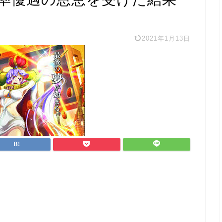
2021年1月13日