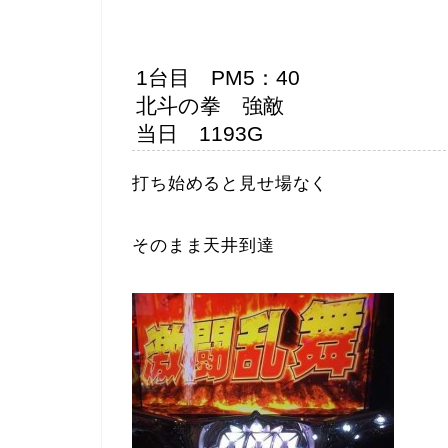
1台目 PM5：40
北斗の拳 強敵
当日 1193G
打ち始めると見せ場なく
そのまま天井到達