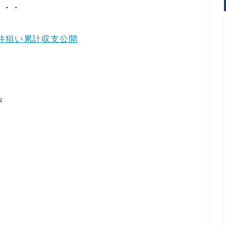
・・・
井狙い累計収支公開
が