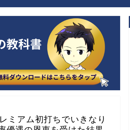
プレミアム初打ちでいきなり
発生率優遇の恩恵を受けた結果