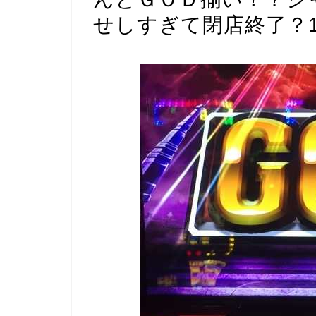
せしすぎて閉店終了？11