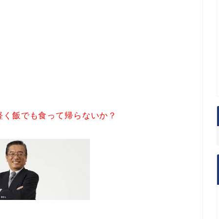
・
軽く飯でも食って帰らないか？