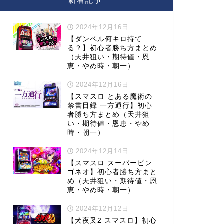
新着記事
2024年12月16日
【ダンベル何キロ持て
る？】初心者勝ち方まとめ
（天井狙い・期待値・恩
恵・やめ時・朝一）
2024年12月16日
【スマスロ とある魔術の
禁書目録 一方通行】初心
者勝ち方まとめ（天井狙
い・期待値・恩恵・やめ
時・朝一）
2024年12月14日
【スマスロ スーパービン
ゴネオ】初心者勝ち方まと
め（天井狙い・期待値・恩
恵・やめ時・朝一）
2024年12月12日
【犬夜叉2 スマスロ】初心