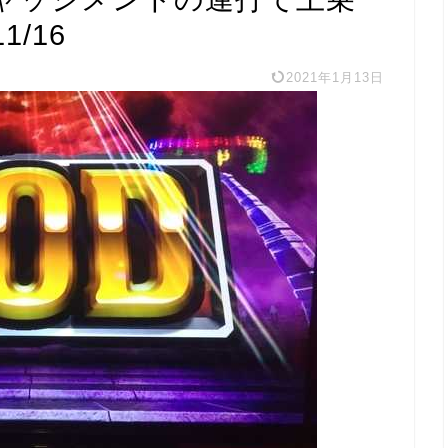
/16
2021年1月13日