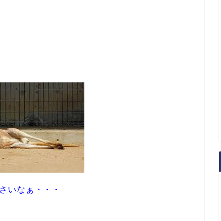
さいなぁ・・・