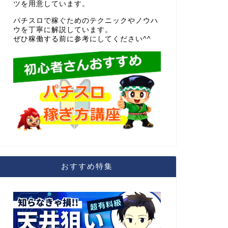
ツを用意しています。
パチスロで稼ぐためのテクニックやノウハ
ウを丁寧に解説しています。
ぜひ稼働する前に参考にしてください^^
おすすめ特集