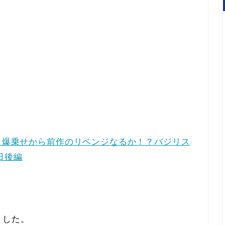
。
動！爆乗せから前作のリベンジなるか！？バジリス
日後編
ました。