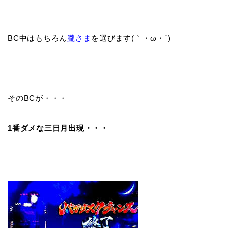
BC中はもちろん
朧さま
を選びます(｀・ω・´)ゞ
そのBCが・・・
1番ダメな三日月出現・・・