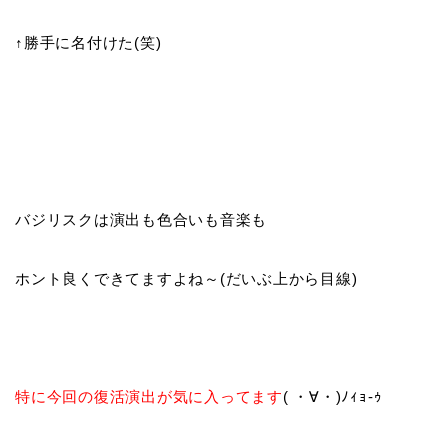
↑勝手に名付けた(笑)
バジリスクは演出も色合いも音楽も
ホント良くできてますよね～(だいぶ上から目線)
特に今回の復活演出が気に入ってます
( ・∀・)ﾉｨｮ-ｩ