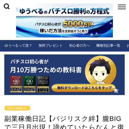
ゆうべるって誰？
無料プレゼント
初心者の方へ
機種別記事一覧
実践＆稼働日記
副業稼働日記【バジリスク絆】朧BIG
で三日月出現！諦めていたらなんと復