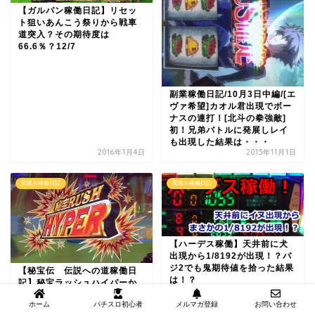
【ガルパン稼働日記】リセッ
ト狙いあんこう祭りから戦車
道突入？その期待度は
66.6％？12/7
副業稼働日記/10月3日中編/[エ
ヴァ希望]カオル君出現でボー
ナスの連打！[北斗の拳強敵]
初！兄弟バトルに発展しレイ
も出現した結果は・・・
2016年1月4日
2015年11月1日
実践＆稼働日記
実践＆稼働日記
【ハーデス稼働】天井前に犬
出現から1/8192が出現！？バ
ジ2でも鬼期待値を拾った結果
【秘宝伝 伝説への道稼働日
は！？
記】秘宝ラッシュハイパーか
らクレアチャレンジに発展？
ホーム
パチスロ初心者
メルマガ登録
お問い合わせ
その結果は・・・12/28前編