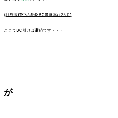
(非絆高確中の巻物BC当選率は25％)
ここでBC引けば継続です・・・
が