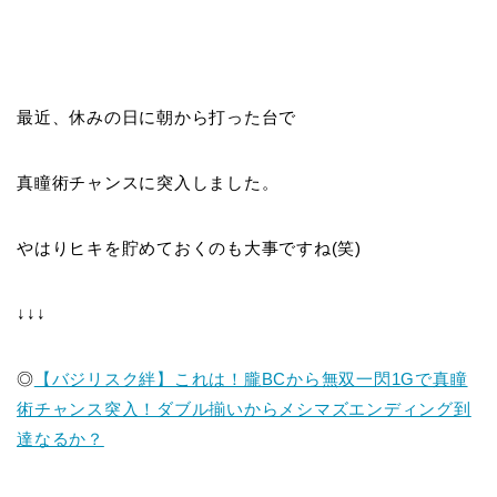
最近、休みの日に朝から打った台で
真瞳術チャンスに突入しました。
やはりヒキを貯めておくのも大事ですね(笑)
↓↓↓
◎
【バジリスク絆】これは！朧BCから無双一閃1Gで真瞳
術チャンス突入！ダブル揃いからメシマズエンディング到
達なるか？