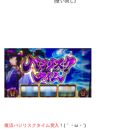
(使い回し)
復活バジリスクタイム突入
！(｀・ω・´)ゞ