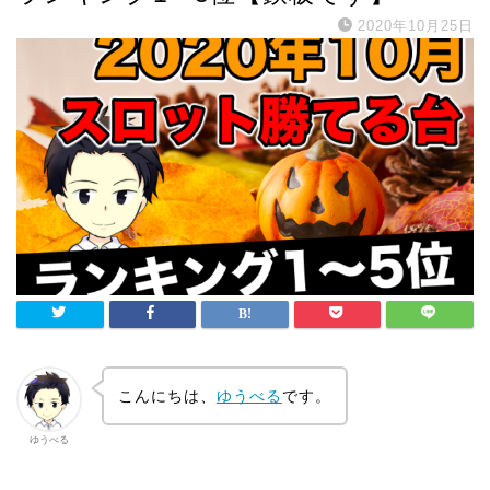
2020年10月25日
こんにちは、
ゆうべる
です。
ゆうべる