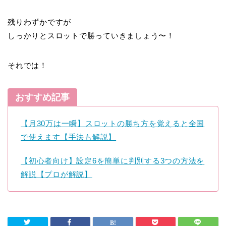
残りわずかですが
しっかりとスロットで勝っていきましょう〜！
それでは！
おすすめ記事
【月30万は一瞬】スロットの勝ち方を覚えると全国
で使えます【手法も解説】
【初心者向け】設定6を簡単に判別する3つの方法を
解説【プロが解説】