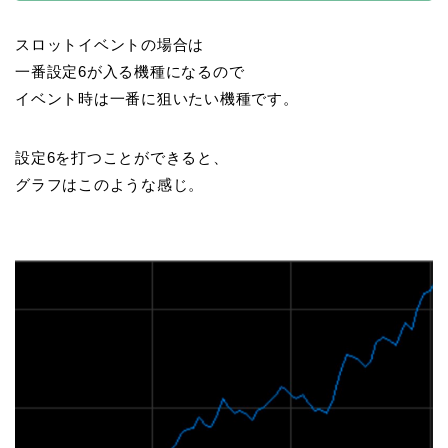
スロットイベントの場合は
一番設定6が入る機種になるので
イベント時は一番に狙いたい機種です。
設定6を打つことができると、
グラフはこのような感じ。