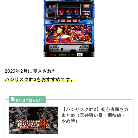
2020年2月に導入された
バジリスク絆2もおすすめです。
【バジリスク絆2】初心者勝ち方
まとめ（天井狙い目・期待値・
やめ時）