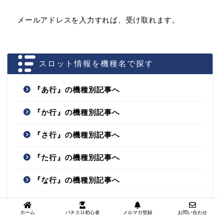
メールアドレスを入力すれば、受け取れます。
スロット情報を機種名で探す
『あ行』の機種別記事へ
『か行』の機種別記事へ
『さ行』の機種別記事へ
『た行』の機種別記事へ
『な行』の機種別記事へ
『は行』の機種別記事へ
ホーム
パチスロ初心者
メルマガ登録
お問い合わせ