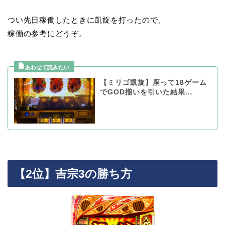
つい先日稼働したときに凱旋を打ったので、
稼働の参考にどうぞ。
【ミリゴ凱旋】座って18ゲーム
でGOD揃いを引いた結果…
【2位】吉宗3の勝ち方