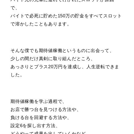
で、
バイトで必死に貯めた150万の貯金をすべてスロット
で溶かしたこともあります。
そんな僕でも期待値稼働というものに出会って、
少しの間だけ真剣に取り組んだところ、
あっさりとプラス20万円を達成し、人生逆転できま
した。
期待値稼働を学ぶ過程で、
お店で勝つ台を見つける方法や、
負ける台を回避する方法や、
設定6を探し出す方法、
どうやって成果を出していくかなど、