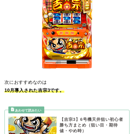
次におすすめなのは
10月導入された吉宗3です。
【吉宗3】6号機天井狙い初心者
勝ち方まとめ（狙い目・期待
値・やめ時）