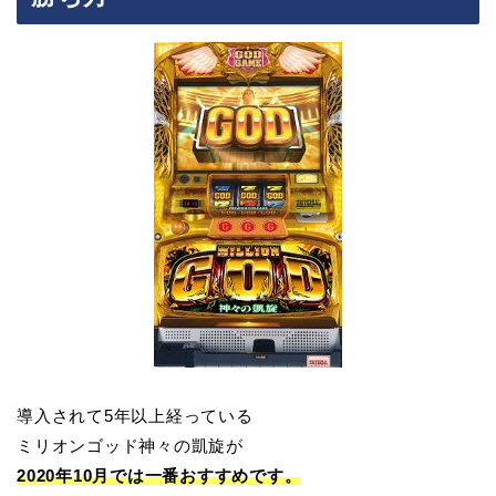
導入されて5年以上経っている
ミリオンゴッド神々の凱旋が
2020年10月では一番おすすめです。