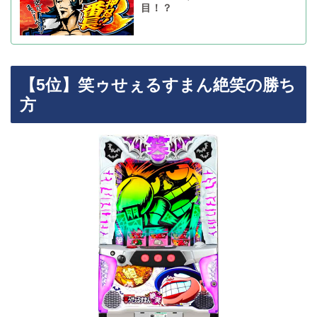
目！？
【5位】笑ゥせぇるすまん絶笑の勝ち
方