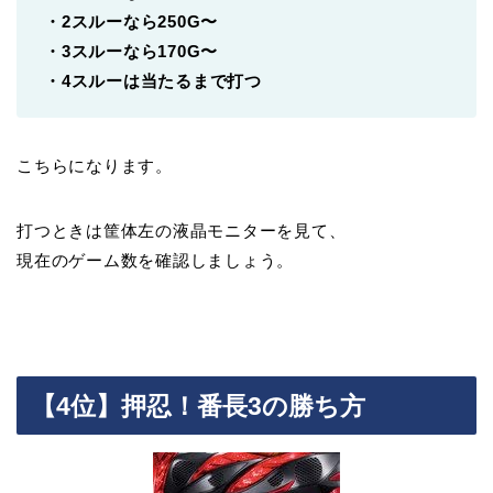
・2スルーなら250G〜
・3スルーなら170G〜
・4スルーは当たるまで打つ
こちらになります。
打つときは筐体左の液晶モニターを見て、
現在のゲーム数を確認しましょう。
【4位】押忍！番長3の勝ち方