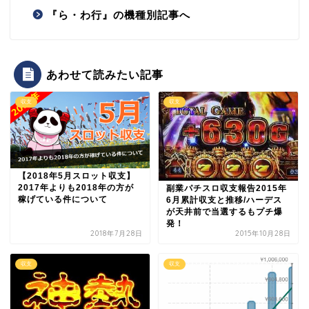
『ら・わ行』の機種別記事へ
あわせて読みたい記事
収支
収支
【2018年5月スロット収支】
2017年よりも2018年の方が
副業パチスロ収支報告2015年
稼げている件について
6月累計収支と推移/ハーデス
が天井前で当選するもプチ爆
発！
2018年7月28日
2015年10月28日
収支
収支