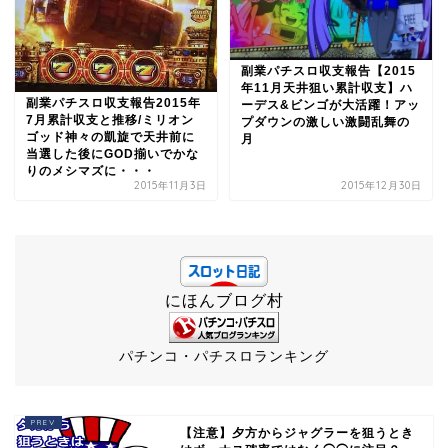
副業パチスロ収支報告【2015
年11月天井狙い累計収支】ハ
副業パチスロ収支報告2015年
ーデス&ビンゴが大活躍！アッ
7月累計収支と推移/ミリオン
プダウンの激しい激闘乱舞の
ゴッド神々の凱旋で天井前に
月
当選した後にGOD揃いでかな
りのメシマズに・・・
2015年11月3日
2015年12月30日
にほんブログ村
パチンコ・パチスロランキング
【注意】夕方からジャグラーを狙うとき