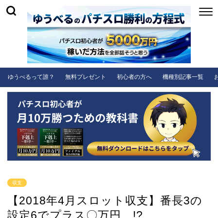
ゆうべるって誰？
無料プレゼント
初心者の方へ
機種別記事一覧
収支
【2018年4月スロット収支】番長3の
設定6でプラス〇万円…!?