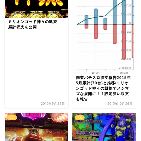
ミリオンゴッド神々の凱旋
累計収支を公開
副業パチスロ収支報告2015年
5月累計(70台)と推移/ミリオ
ンゴッド神々の凱旋でメシマ
ズな展開に！？設定狙い収支
も報告
2015年9月22日
2015年10月26日
収支
収支