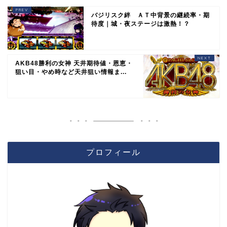
バジリスク絆 ＡＴ中背景の継続率・期
待度｜城・夜ステージは激熱！？
AKB48勝利の女神 天井期待値・恩恵・
狙い目・やめ時など天井狙い情報ま...
プロフィール