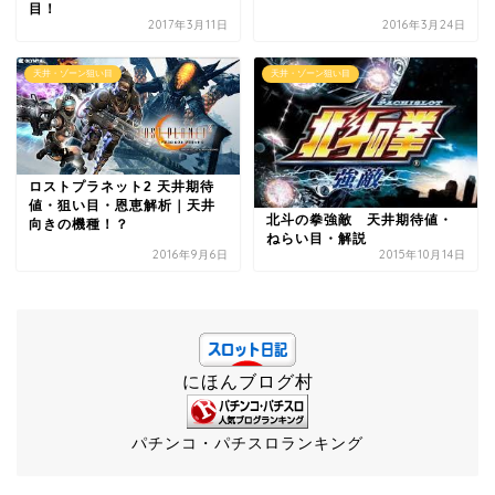
目！
2017年3月11日
2016年3月24日
天井・ゾーン狙い目
天井・ゾーン狙い目
ロストプラネット2 天井期待
値・狙い目・恩恵解析｜天井
北斗の拳強敵 天井期待値・
向きの機種！？
ねらい目・解説
2016年9月6日
2015年10月14日
にほんブログ村
パチンコ・パチスロランキング