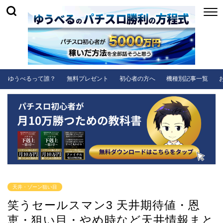
ゆうべるって誰？
無料プレゼント
初心者の方へ
機種別記事一覧
天井・ゾーン狙い目
笑うセールスマン3 天井期待値・恩
恵・狙い目・やめ時など天井情報まと