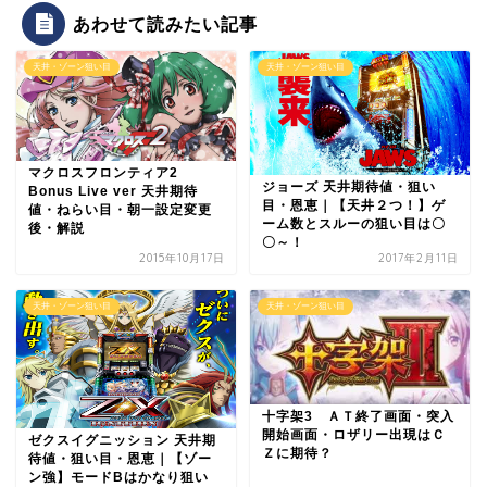
あわせて読みたい記事
天井・ゾーン狙い目
天井・ゾーン狙い目
マクロスフロンティア2
ジョーズ 天井期待値・狙い
Bonus Live ver 天井期待
目・恩恵｜【天井２つ！】ゲ
値・ねらい目・朝一設定変更
ーム数とスルーの狙い目は〇
後・解説
〇～！
2015年10月17日
2017年2月11日
天井・ゾーン狙い目
天井・ゾーン狙い目
十字架3 ＡＴ終了画面・突入
開始画面・ロザリー出現はＣ
ゼクスイグニッション 天井期
Ｚに期待？
待値・狙い目・恩恵｜【ゾー
ン強】モードBはかなり狙い