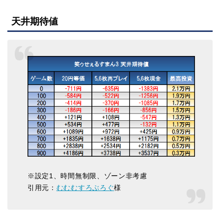
天井期待値
※設定1、時間無制限、ゾーン非考慮
引用元：
むむむすろぶろぐ
様