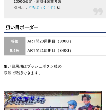
1300G仮定・周期抽選非考慮
引用元：
すろぱちくえすと
様
狙い目ボーダー
ART間20周期目（800G）
等価
ART間21周期目（840G）
5.5枚
狙い目周期はプッシュボタン後の
液晶で確認できます。