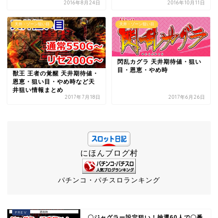
2016年8月24日
2016年10月11日
天井・ゾーン狙い目
天井・ゾーン狙い目
閃乱カグラ 天井期待値・狙い
目・恩恵・やめ時
獣王 王者の覚醒 天井期待値・
恩恵・狙い目・やめ時など天
井狙い情報まとめ
2017年7月18日
2017年6月26日
にほんブログ村
パチンコ・パチスロランキング
〇ジャグラー設定狙い！抽選60人で〇番