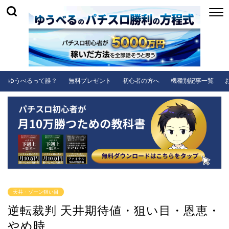
ゆうべるって誰？
無料プレゼント
初心者の方へ
機種別記事一覧
天井・ゾーン狙い目
逆転裁判 天井期待値・狙い目・恩恵・
やめ時