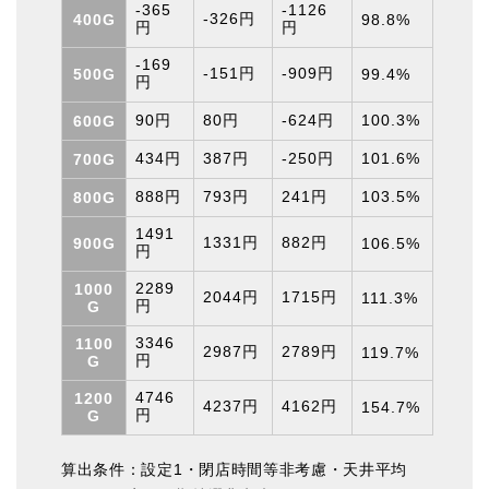
-365
-1126
400G
-326円
98.8%
円
円
-169
500G
-151円
-909円
99.4%
円
600G
90円
80円
-624円
100.3%
700G
434円
387円
-250円
101.6%
800G
888円
793円
241円
103.5%
1491
900G
1331円
882円
106.5%
円
1000
2289
2044円
1715円
111.3%
G
円
1100
3346
2987円
2789円
119.7%
G
円
1200
4746
4237円
4162円
154.7%
G
円
算出条件：設定1・閉店時間等非考慮・天井平均