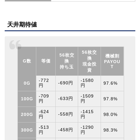
天井期待値
56枚交
56枚交
機械割
換
G数
等価
換
PAYOU
現金投
T
持ち玉
資
-772
-1580
0G
-690円
97.6%
円
円
-709
-1509
100G
-633円
97.8%
円
円
-624
-1415
200G
-558円
98.0%
円
円
-513
-1290
300G
-458円
98.3%
円
円