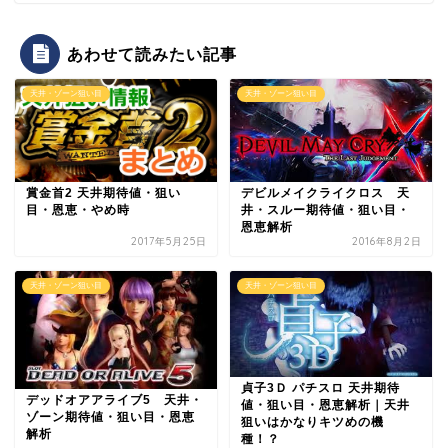
あわせて読みたい記事
天井・ゾーン狙い目
天井・ゾーン狙い目
デビルメイクライクロス 天
賞金首2 天井期待値・狙い
井・スルー期待値・狙い目・
目・恩恵・やめ時
恩恵解析
2017年5月25日
2016年8月2日
天井・ゾーン狙い目
天井・ゾーン狙い目
貞子3Ｄ パチスロ 天井期待
デッドオアアライブ5 天井・
値・狙い目・恩恵解析｜天井
ゾーン期待値・狙い目・恩恵
狙いはかなりキツめの機
解析
種！？