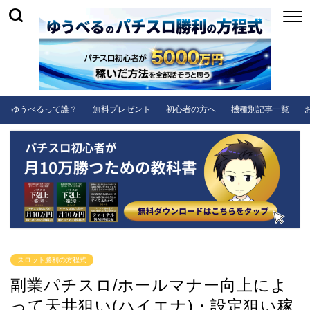
ゆうべるって誰？
無料プレゼント
初心者の方へ
機種別記事一覧
スロット勝利の方程式
副業パチスロ/ホールマナー向上によ
って天井狙い(ハイエナ)・設定狙い稼