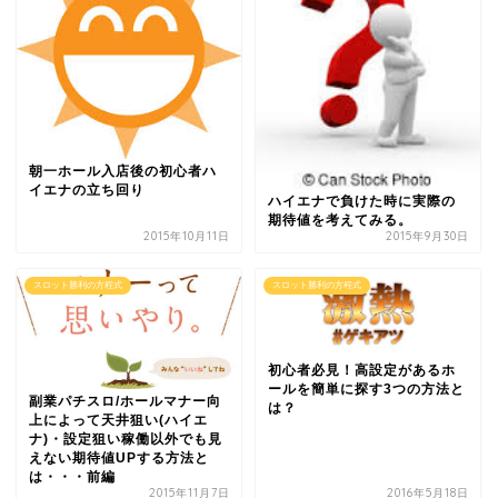
朝一ホール入店後の初心者ハ
イエナの立ち回り
ハイエナで負けた時に実際の
期待値を考えてみる。
2015年10月11日
2015年9月30日
スロット勝利の方程式
スロット勝利の方程式
初心者必見！高設定があるホ
ールを簡単に探す3つの方法と
副業パチスロ/ホールマナー向
は？
上によって天井狙い(ハイエ
ナ)・設定狙い稼働以外でも見
えない期待値UPする方法と
は・・・前編
2015年11月7日
2016年5月18日