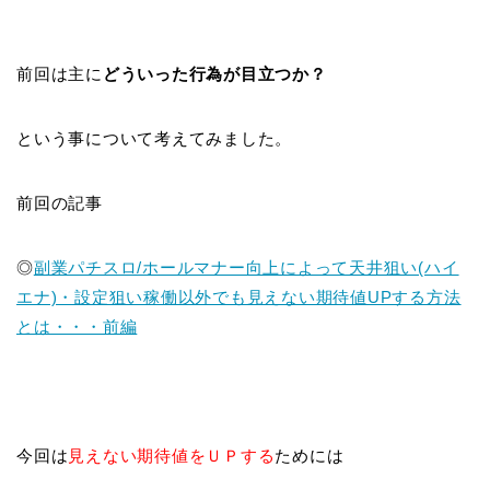
前回は主に
どういった行為が目立つか？
という事について考えてみました。
前回の記事
◎
副業パチスロ/ホールマナー向上によって天井狙い(ハイ
エナ)・設定狙い稼働以外でも見えない期待値UPする方法
とは・・・前編
今回は
見えない期待値をＵＰする
ためには