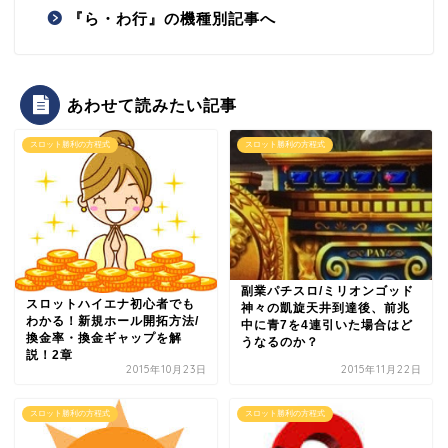
『ら・わ行』の機種別記事へ
あわせて読みたい記事
スロット勝利の方程式
スロット勝利の方程式
副業パチスロ/ミリオンゴッド
スロットハイエナ初心者でも
神々の凱旋天井到達後、前兆
わかる！新規ホール開拓方法/
中に青7を4連引いた場合はど
換金率・換金ギャップを解
うなるのか？
説！2章
2015年10月23日
2015年11月22日
スロット勝利の方程式
スロット勝利の方程式