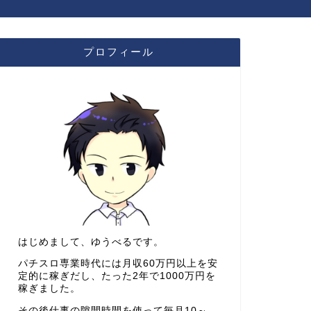
プロフィール
はじめまして、ゆうべるです。
パチスロ専業時代には月収60万円以上を安
定的に稼ぎだし、たった2年で1000万円を
稼ぎました。
その後仕事の隙間時間を使って毎月10～