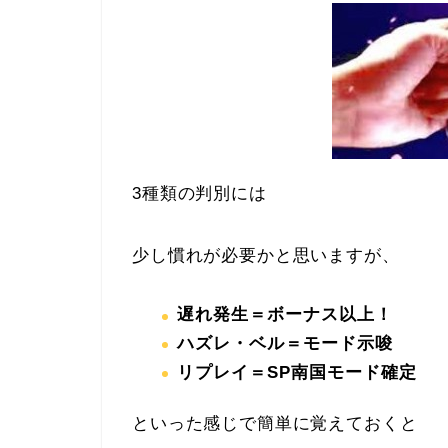
3種類の判別には
少し慣れが必要かと思いますが、
遅れ発生＝ボーナス以上！
ハズレ・ベル＝モード示唆
リプレイ＝SP南国モード確定
といった感じで簡単に覚えておくと