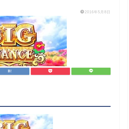
2016年5月8日