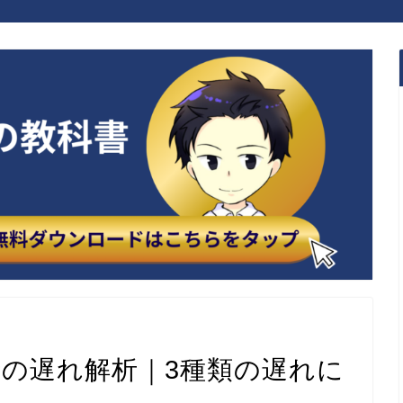
時の遅れ解析｜3種類の遅れに