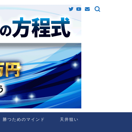
勝つためのマインド
天井狙い