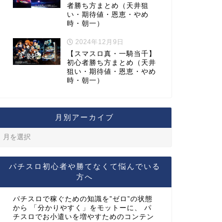
者勝ち方まとめ（天井狙
い・期待値・恩恵・やめ
時・朝一）
2024年12月9日
【スマスロ真・一騎当千】
初心者勝ち方まとめ（天井
狙い・期待値・恩恵・やめ
時・朝一）
月別アーカイブ
パチスロ初心者や勝てなくて悩んでいる
方へ
パチスロで稼ぐための知識を”ゼロ”の状態
から 「分かりやすく」をモットーに、 パ
チスロでお小遣いを増やすためのコンテン