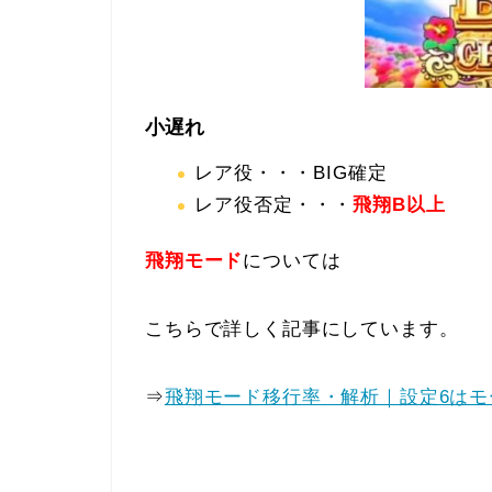
小遅れ
レア役・・・BIG確定
レア役否定・・・
飛翔B以上
飛翔モード
については
こちらで詳しく記事にしています。
⇒
飛翔モード移行率・解析｜設定6は