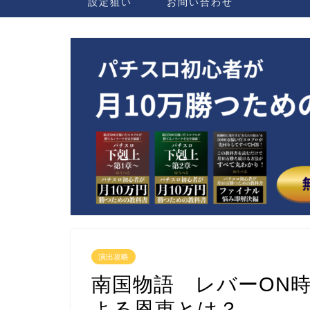
設定狙い
お問い合わせ
演出攻略
南国物語 レバーON
よる恩恵とは？