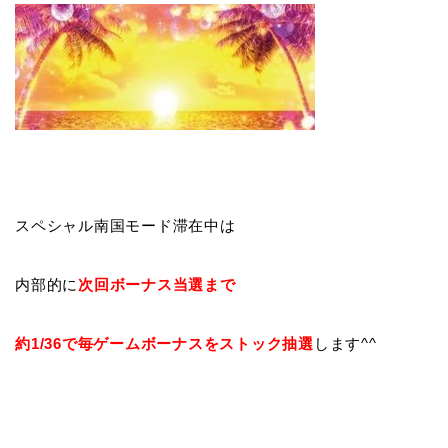
スペシャル南国モード滞在中は
内部的に
次回ボーナス当選まで
約1/36で毎ゲームボーナスをストック抽選
します^^