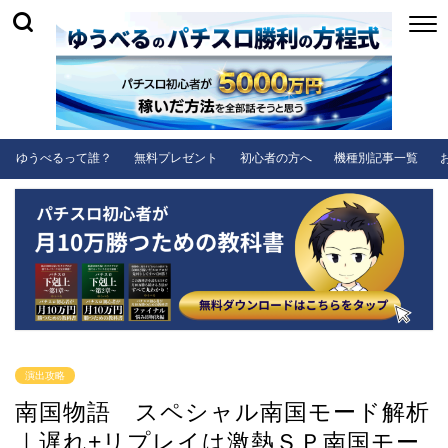
ゆうべるって誰？
無料プレゼント
初心者の方へ
機種別記事一覧
演出攻略
南国物語 スペシャル南国モード解析
｜遅れ+リプレイは激熱ＳＰ南国モー