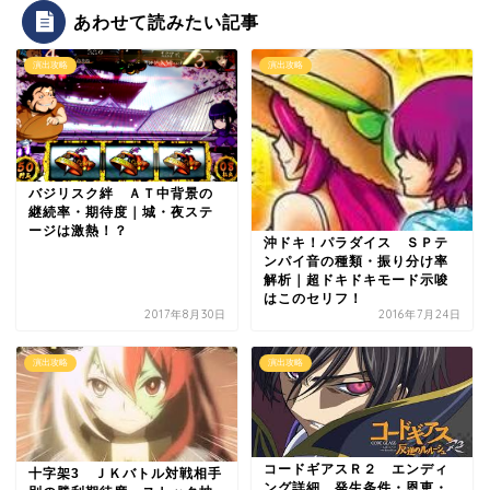
あわせて読みたい記事
演出攻略
演出攻略
バジリスク絆 ＡＴ中背景の
継続率・期待度｜城・夜ステ
ージは激熱！？
沖ドキ！パラダイス ＳＰテ
ンパイ音の種類・振り分け率
解析｜超ドキドキモード示唆
はこのセリフ！
2017年8月30日
2016年7月24日
演出攻略
演出攻略
コードギアスＲ２ エンディ
十字架3 ＪＫバトル対戦相手
ング詳細 発生条件・恩恵・