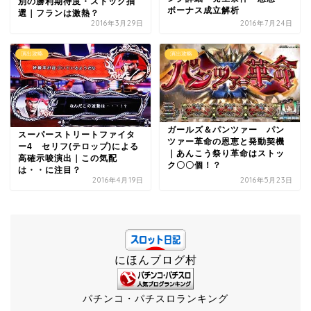
別の勝利期待度・ストック抽
ボーナス成立解析
選｜フランは激熱？
2016年3月29日
2016年7月24日
演出攻略
演出攻略
ガールズ＆パンツァー パン
スーパーストリートファイタ
ツァー革命の恩恵と発動契機
ー4 セリフ(テロップ)による
｜あんこう祭り革命はストッ
高確示唆演出｜この気配
ク〇〇個！？
は・・に注目？
2016年4月19日
2016年5月23日
にほんブログ村
パチンコ・パチスロランキング