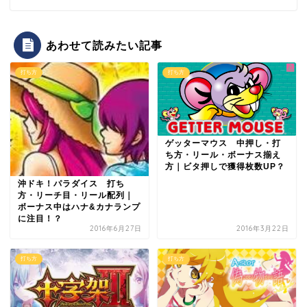
あわせて読みたい記事
打ち方
打ち方
ゲッターマウス 中押し・打
ち方・リール・ボーナス揃え
方｜ビタ押しで獲得枚数UP？
沖ドキ！パラダイス 打ち
方・リーチ目・リール配列｜
ボーナス中はハナ&カナランプ
に注目！？
2016年6月27日
2016年3月22日
打ち方
打ち方