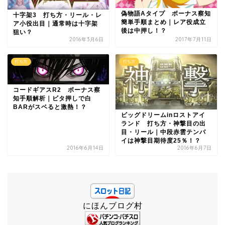
偽物語Aタイプ ボーナス察知
十字架3 打ち方・リール・レ
簡単手順まとめ｜レア役成立
ア小役出目｜通常時は十字架
後は中押し！？
狙い？
2016年3月6日
2017年7月11日
打ち方
打ち方
コードギアスR2 ボーナス察
知手順解析｜ビタ押しで白
BARがスベると激熱！？
ビッグドリームinロストアイ
ランド 打ち方・神撃目の出
目・リール｜中段赤雲テンパ
イは神撃目期待度25％！？
2016年6月14日
2016年6月7日
にほんブログ村