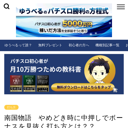
ゆうべるって誰？
無料プレゼント
初心者の方へ
機種別記事一覧
打ち方
南国物語 やめどき時に中押しでボー
ナスを見抜く打ち方とは？？