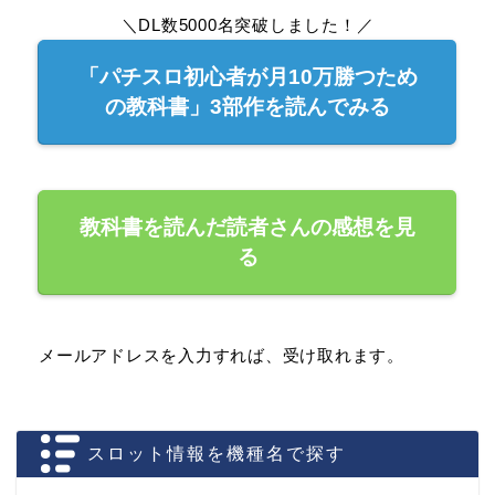
＼DL数5000名突破しました！／
「パチスロ初心者が月10万勝つため
の教科書」3部作を読んでみる
教科書を読んだ読者さんの感想を見
る
メールアドレスを入力すれば、受け取れます。
スロット情報を機種名で探す