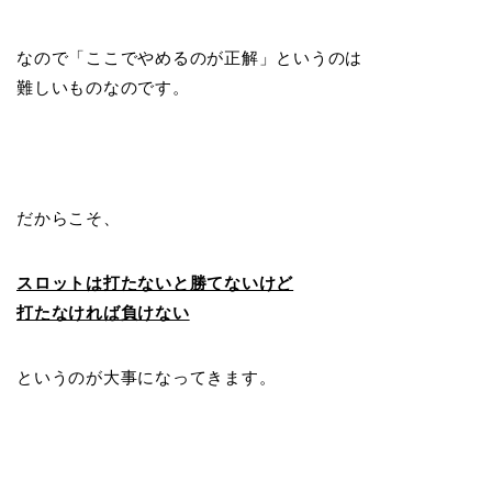
なので「ここでやめるのが正解」というのは
難しいものなのです。
だからこそ、
スロットは打たないと勝てないけど
打たなければ負けない
というのが大事になってきます。