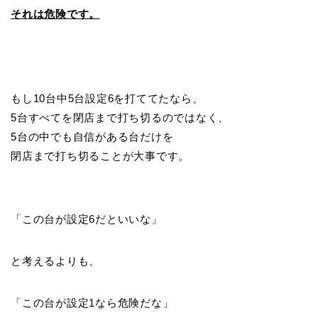
それは危険です。
もし10台中5台設定6を打ててたなら、
5台すべてを閉店まで打ち切るのではなく、
5台の中でも自信がある台だけを
閉店まで打ち切ることが大事です。
「この台が設定6だといいな」
と考えるよりも、
「この台が設定1なら危険だな」