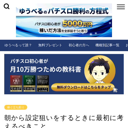
ゆうべるって誰？
無料プレゼント
初心者の方へ
機種別記事一覧
稼ぐ立ち回り
朝から設定狙いをするときに最初に考
えるべきこと