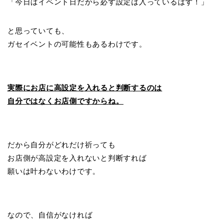
「今日はイベント日だから必ず設定は入っているはず！」
と思っていても、
ガセイベントの可能性もあるわけです。
実際にお店に高設定を入れると判断するのは
自分ではなくお店側ですからね。
だから自分がどれだけ祈っても
お店側が高設定を入れないと判断すれば
願いは叶わないわけです。
なので、自信がなければ