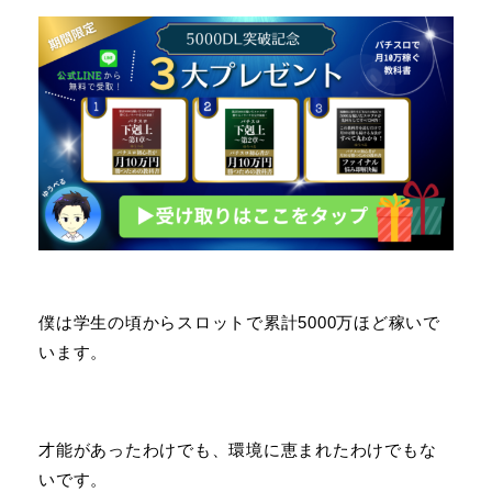
僕は学生の頃からスロットで累計5000万ほど稼いで
います。
才能があったわけでも、環境に恵まれたわけでもな
いです。