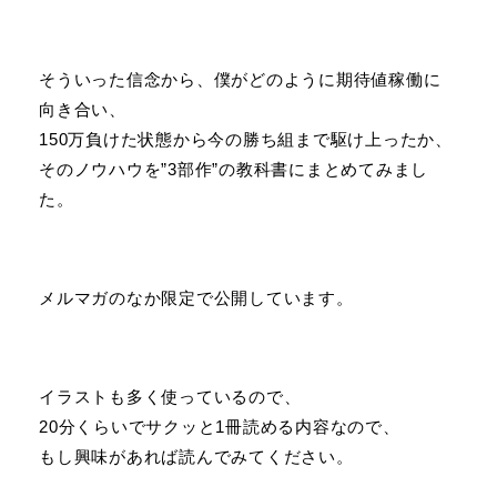
そういった信念から、僕がどのように期待値稼働に
向き合い、
150万負けた状態から今の勝ち組まで駆け上ったか、
そのノウハウを”3部作”の教科書にまとめてみまし
た。
メルマガのなか限定で公開しています。
イラストも多く使っているので、
20分くらいでサクッと1冊読める内容なので、
もし興味があれば読んでみてください。