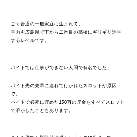
ごく普通の一般家庭に生まれて、
学力も広島県で下から二番目の高校にギリギリ進学
するレベルです。
バイトでは仕事ができない人間で有名でした。
バイト先の先輩に連れて行かれたスロットが原因
で、
バイトで必死に貯めた150万の貯金をすべてスロット
で溶かしたこともあります。