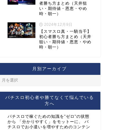
者勝ち方まとめ（天井狙
い・期待値・恩恵・やめ
時・朝一）
2024年12月9日
【スマスロ真・一騎当千】
初心者勝ち方まとめ（天井
狙い・期待値・恩恵・やめ
時・朝一）
月別アーカイブ
パチスロ初心者や勝てなくて悩んでいる
方へ
パチスロで稼ぐための知識を”ゼロ”の状態
から 「分かりやすく」をモットーに、 パ
チスロでお小遣いを増やすためのコンテン