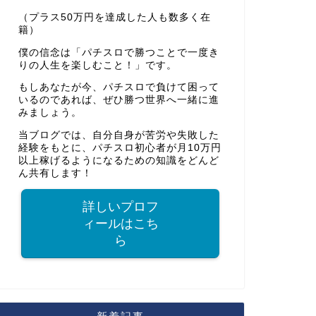
（プラス50万円を達成した人も数多く在
籍）
僕の信念は「パチスロで勝つことで一度き
りの人生を楽しむこと！」です。
もしあなたが今、パチスロで負けて困って
いるのであれば、ぜひ勝つ世界へ一緒に進
みましょう。
当ブログでは、自分自身が苦労や失敗した
経験をもとに、パチスロ初心者が月10万円
以上稼げるようになるための知識をどんど
ん共有します！
詳しいプロフ
ィールはこち
ら