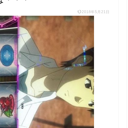
2018年5月21日