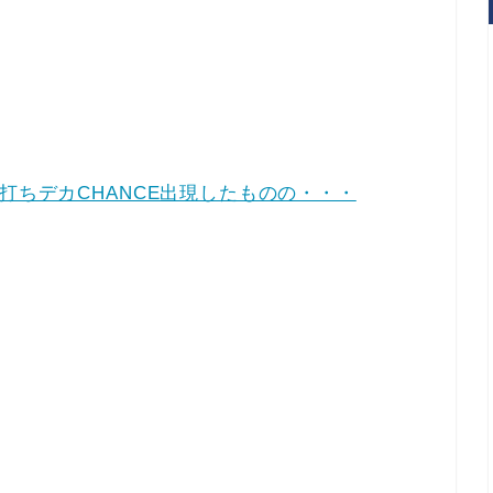
打ちデカCHANCE出現したものの・・・