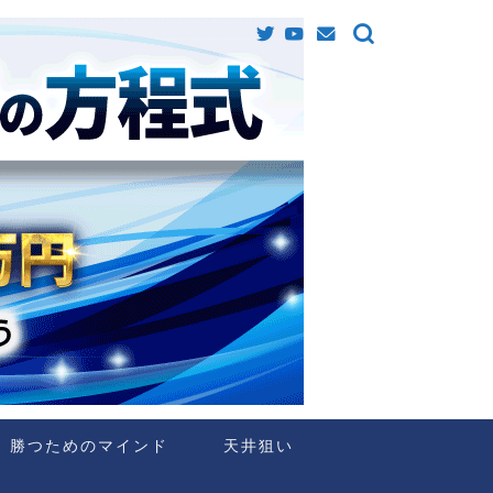
勝つためのマインド
天井狙い