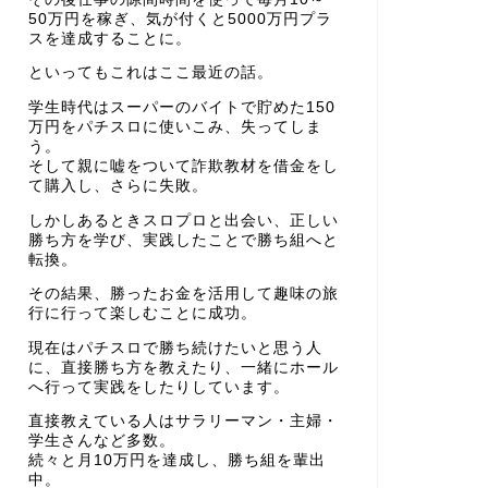
50万円を稼ぎ、気が付くと5000万円プラ
スを達成することに。
といってもこれはここ最近の話。
学生時代はスーパーのバイトで貯めた150
万円をパチスロに使いこみ、失ってしま
う。
そして親に嘘をついて詐欺教材を借金をし
て購入し、さらに失敗。
しかしあるときスロプロと出会い、正しい
勝ち方を学び、実践したことで勝ち組へと
転換。
その結果、勝ったお金を活用して趣味の旅
行に行って楽しむことに成功。
現在はパチスロで勝ち続けたいと思う人
に、直接勝ち方を教えたり、一緒にホール
へ行って実践をしたりしています。
直接教えている人はサラリーマン・主婦・
学生さんなど多数。
続々と月10万円を達成し、勝ち組を輩出
中。