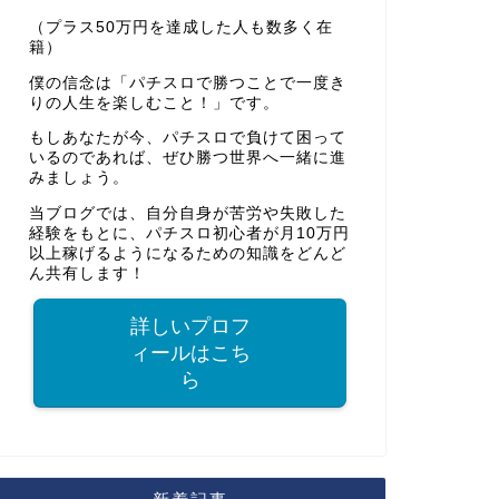
（プラス50万円を達成した人も数多く在
籍）
僕の信念は「パチスロで勝つことで一度き
りの人生を楽しむこと！」です。
もしあなたが今、パチスロで負けて困って
いるのであれば、ぜひ勝つ世界へ一緒に進
みましょう。
当ブログでは、自分自身が苦労や失敗した
経験をもとに、パチスロ初心者が月10万円
以上稼げるようになるための知識をどんど
ん共有します！
詳しいプロフ
ィールはこち
ら