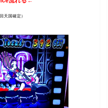
ance流れる←
回天国確定）