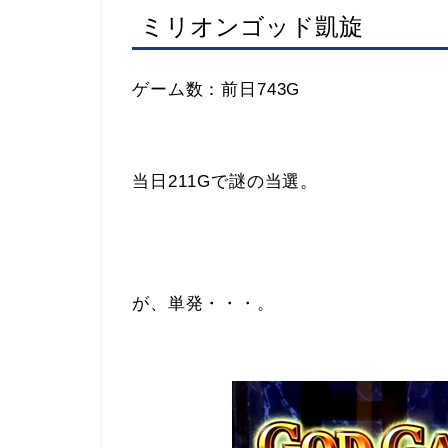
ミリオンゴッド凱旋
ゲーム数：前日743G
当日211Gで謎の当選。
が、単発・・・。