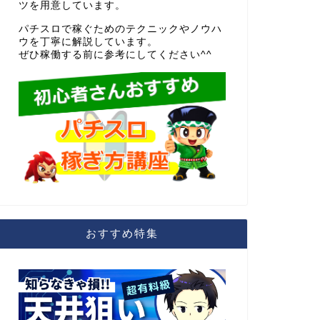
ツを用意しています。
パチスロで稼ぐためのテクニックやノウハ
ウを丁寧に解説しています。
ぜひ稼働する前に参考にしてください^^
おすすめ特集