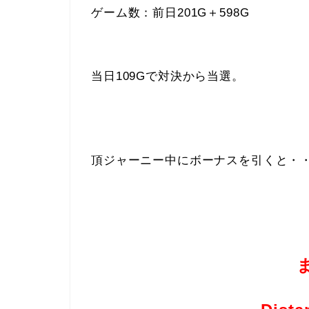
ゲーム数：前日201G＋598G
当日109Gで対決から当選。
頂ジャーニー中にボーナスを引くと・