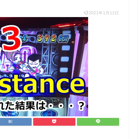
2021年1月12日