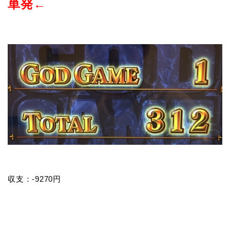
単発←
収支：-9270円