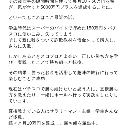
その後仕事の隙間時間を使って毎月10～50万円を稼
ぎ、気が付くと5000万円プラスを達成することに。
といってもこれはここ最近の話。
学生時代はスーパーのバイトで貯めた150万円をパチ
スロに使いこみ、失ってしまう。
そして親に嘘をついて詐欺教材を借金をして購入し、
さらに失敗。
しかしあるときスロプロと出会い、正しい勝ち方を学
び、実践したことで勝ち組へと転換。
その結果、勝ったお金を活用して趣味の旅行に行って
楽しむことに成功。
現在はパチスロで勝ち続けたいと思う人に、直接勝ち
方を教えたり、一緒にホールへ行って実践をしたりし
ています。
直接教えている人はサラリーマン・主婦・学生さんな
ど多数。
続々と月10万円を達成し、勝ち組を輩出中。