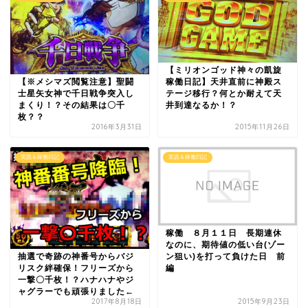
【ミリオンゴッド神々の凱旋
【※メシマズ閲覧注意】聖闘
稼働日記】天井直前に神殿ス
士星矢女神で千日戦争突入し
テージ移行？何とか耐えて天
まくり！？その結果は〇千
井到達なるか！？
枚？？
2016年3月31日
2015年11月26日
実践＆稼働日記
実践＆稼働日記
稼働 ８月１１日 長期連休
なのに、期待値の低い台(ゾー
抽選で奇跡の神番号からバジ
ン狙い)を打って負けた日 前
リスク絆確保！フリーズから
編
一撃〇千枚！？ハナハナやジ
ャグラーでも頑張りました←
2017年8月18日
2015年9月23日