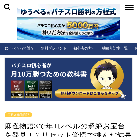
ゆうべるって誰？
無料プレゼント
初心者の方へ
機種別記事一覧
実践＆稼働日記
麻雀物語3で年1レベルの超絶お宝台
を発見！？リセット覚悟で挑んだ結果