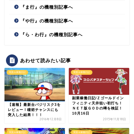
『ま行』の機種別記事へ
『や行』の機種別記事へ
『ら・わ行』の機種別記事へ
あわせて読みたい記事
実践＆稼働日記
実践＆稼働日記
副業稼働日記/Ｚゴールドイン
フィニティ天井狙い初打ち！
【速報】最新台バジリスク3を
ＮＥＴ版ＧＯＤの噂を検証！
レビュー！瞳術チャンスにも
10月16日
突入した結果！！！
2016年12月8日
2015年11月18日
実践＆稼働日記
実践＆稼働日記