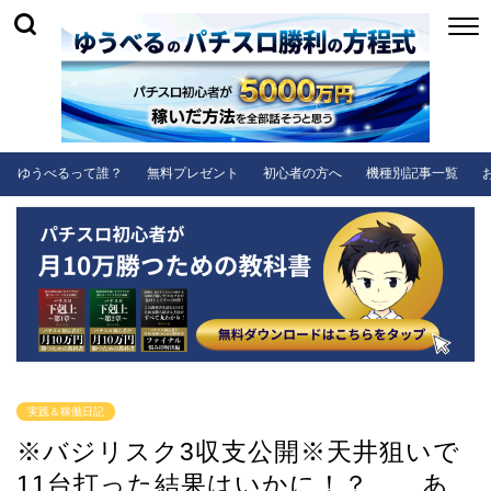
ゆうべるって誰？
無料プレゼント
初心者の方へ
機種別記事一覧
実践＆稼働日記
※バジリスク3収支公開※天井狙いで
11台打った結果はいかに！？、、あ