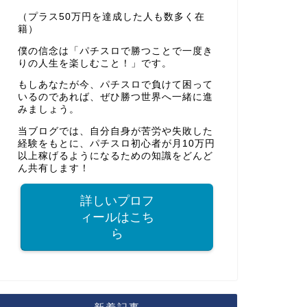
（プラス50万円を達成した人も数多く在
籍）
僕の信念は「パチスロで勝つことで一度き
りの人生を楽しむこと！」です。
もしあなたが今、パチスロで負けて困って
いるのであれば、ぜひ勝つ世界へ一緒に進
みましょう。
当ブログでは、自分自身が苦労や失敗した
経験をもとに、パチスロ初心者が月10万円
以上稼げるようになるための知識をどんど
ん共有します！
詳しいプロフ
ィールはこち
ら