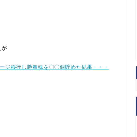
たが
テージ移行し勝舞魂を〇〇個貯めた結果・・・