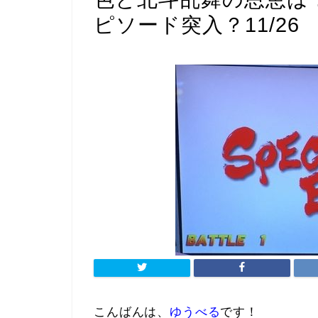
ピソード突入？11/26
こんばんは、
ゆうべる
です！