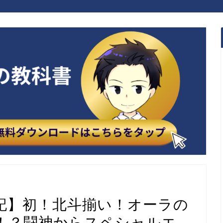
記】初！北斗揃い！オーラの
！？闘神からスペシャルエ