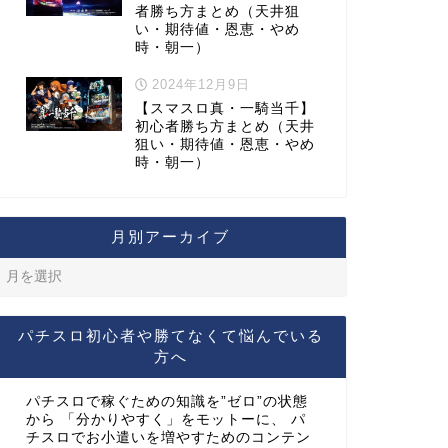
者勝ち方まとめ（天井狙
い・期待値・恩恵・やめ
時・朝一）
2024年12月9日
【スマスロ真・一騎当千】
初心者勝ち方まとめ（天井
狙い・期待値・恩恵・やめ
時・朝一）
月別アーカイブ
パチスロ初心者や勝てなくて悩んでいる
方へ
パチスロで稼ぐための知識を”ゼロ”の状態
から 「分かりやすく」をモットーに、 パ
チスロでお小遣いを増やすためのコンテン