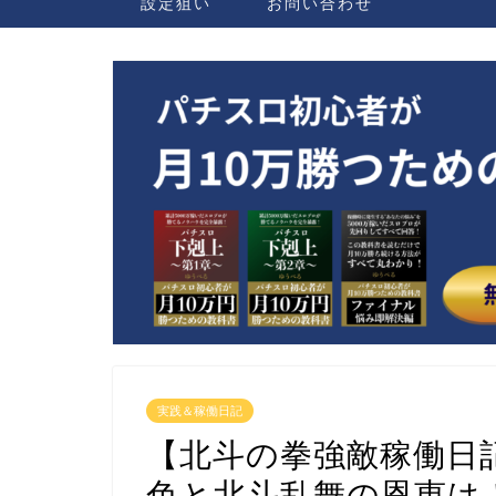
設定狙い
お問い合わせ
実践＆稼働日記
【北斗の拳強敵稼働日
色と北斗乱舞の恩恵は