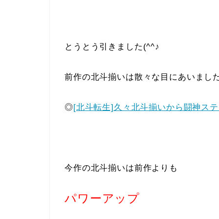
とうとう引きました(^^♪
前作の北斗揃いは散々な目にあいまし
◎
[北斗転生]久々北斗揃いから闘神ス
今作の北斗揃いは前作よりも
パワーアップ