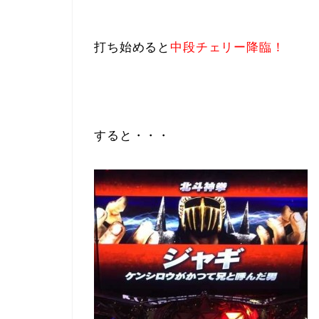
打ち始めると
中段チェリー降臨！
すると・・・