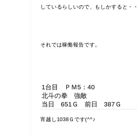
しているらしいので、もしかすると・
それでは稼働報告です。
1台目 ＰＭ5：40
北斗の拳 強敵
当日 651Ｇ 前日 387Ｇ
宵越し1038Ｇです(^^♪