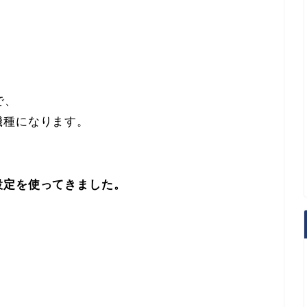
で、
機種になります。
設定を使ってきました。
。