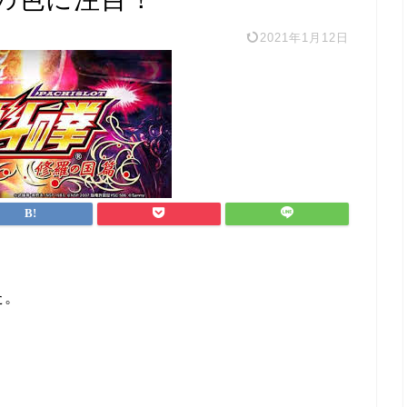
2021年1月12日
た。