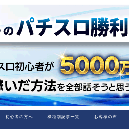
初心者の方へ
機種別記事一覧
お客様の声