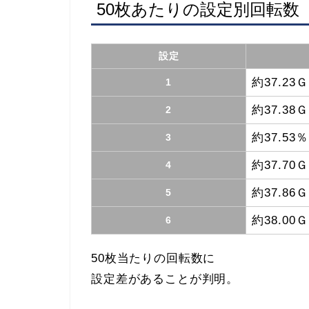
50枚あたりの設定別回転数
設定
約37.23Ｇ
1
約37.38Ｇ
2
約37.53％
3
約37.70Ｇ
4
約37.86Ｇ
5
約38.00Ｇ
6
50枚当たりの回転数に
設定差があることが判明。