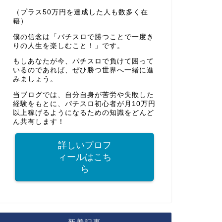
（プラス50万円を達成した人も数多く在
籍）
僕の信念は「パチスロで勝つことで一度き
りの人生を楽しむこと！」です。
もしあなたが今、パチスロで負けて困って
いるのであれば、ぜひ勝つ世界へ一緒に進
みましょう。
当ブログでは、自分自身が苦労や失敗した
経験をもとに、パチスロ初心者が月10万円
以上稼げるようになるための知識をどんど
ん共有します！
詳しいプロフ
ィールはこち
ら