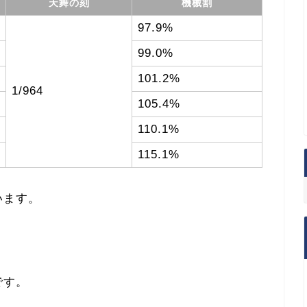
天舞の刻
機械割
97.9%
99.0%
101.2%
1/964
105.4%
110.1%
115.1%
います。
です。