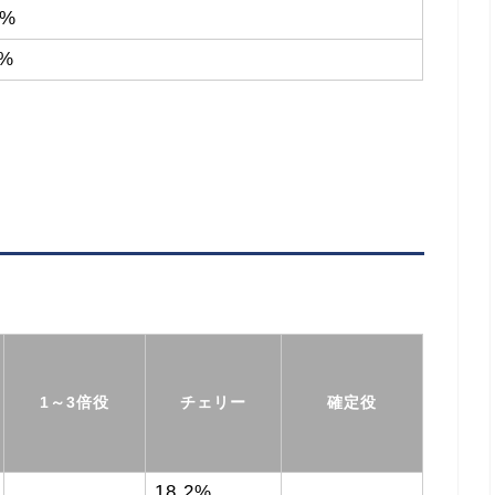
0%
2%
1～3倍役
チェリー
確定役
18.2%