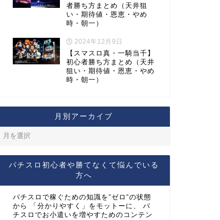
者勝ち方まとめ（天井狙
い・期待値・恩恵・やめ
時・朝一）
2024年12月9日
【スマスロ真・一騎当千】
初心者勝ち方まとめ（天井
狙い・期待値・恩恵・やめ
時・朝一）
月別アーカイブ
パチスロ初心者や勝てなくて悩んでいる
方へ
パチスロで稼ぐための知識を”ゼロ”の状態
から 「分かりやすく」をモットーに、 パ
チスロでお小遣いを増やすためのコンテン