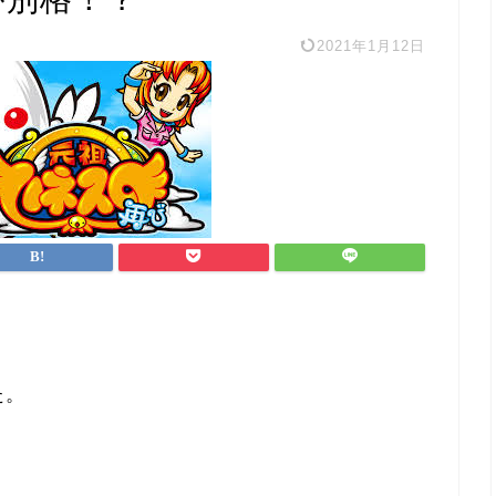
2021年1月12日
た。