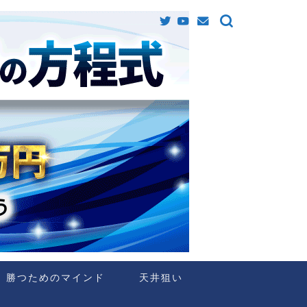
勝つためのマインド
天井狙い