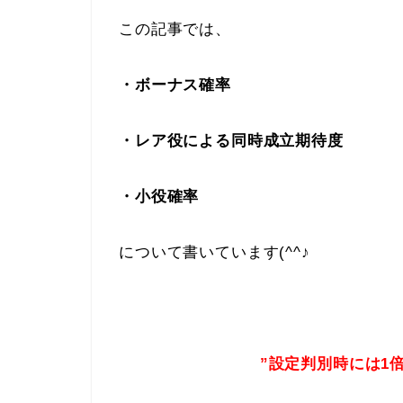
この記事では、
・ボーナス確率
・レア役による同時成立期待度
・小役確率
について書いています(^^♪
”設定判別時には1