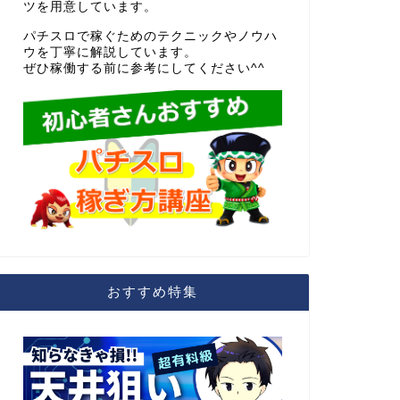
ツを用意しています。
パチスロで稼ぐためのテクニックやノウハ
ウを丁寧に解説しています。
ぜひ稼働する前に参考にしてください^^
おすすめ特集