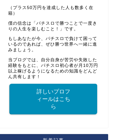
（プラス50万円を達成した人も数多く在
籍）
僕の信念は「パチスロで勝つことで一度き
りの人生を楽しむこと！」です。
もしあなたが今、パチスロで負けて困って
いるのであれば、ぜひ勝つ世界へ一緒に進
みましょう。
当ブログでは、自分自身が苦労や失敗した
経験をもとに、パチスロ初心者が月10万円
以上稼げるようになるための知識をどんど
ん共有します！
詳しいプロフ
ィールはこち
ら