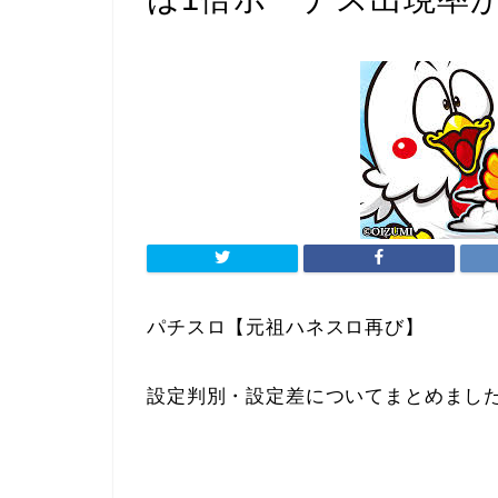
パチスロ【元祖ハネスロ再び】
設定判別・設定差についてまとめまし