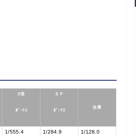
3倍
ＳＰ
合算
ﾎﾞｰﾅｽ
ﾎﾞｰﾅｽ
1/555.4
1/284.9
1/128.0