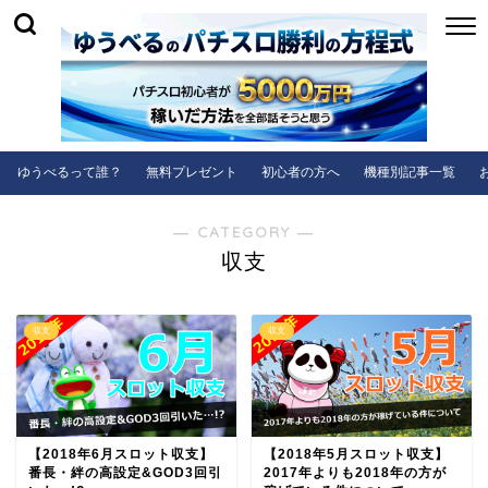
ゆうべるって誰？
無料プレゼント
初心者の方へ
機種別記事一覧
― CATEGORY ―
収支
収支
収支
【2018年6月スロット収支】
【2018年5月スロット収支】
番長・絆の高設定&GOD3回引
2017年よりも2018年の方が