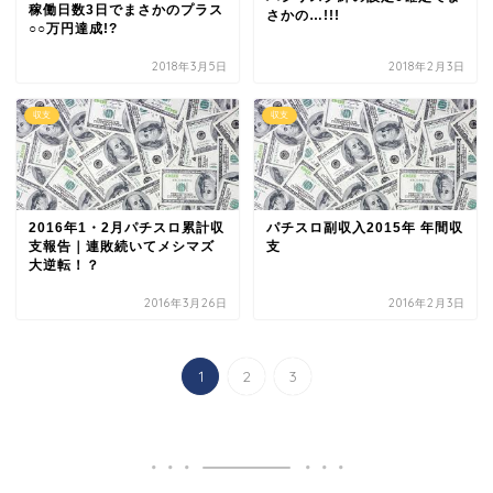
稼働日数3日でまさかのプラス
さかの…!!!
○○万円達成!?
2018年3月5日
2018年2月3日
収支
収支
2016年1・2月パチスロ累計収
パチスロ副収入2015年 年間収
支報告｜連敗続いてメシマズ
支
大逆転！？
2016年3月26日
2016年2月3日
1
2
3