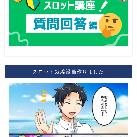
スロット短編漫画作りました