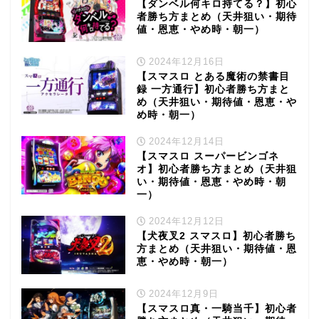
【ダンベル何キロ持てる？】初心
者勝ち方まとめ（天井狙い・期待
値・恩恵・やめ時・朝一）
2024年12月16日
【スマスロ とある魔術の禁書目
録 一方通行】初心者勝ち方まと
め（天井狙い・期待値・恩恵・や
め時・朝一）
2024年12月14日
【スマスロ スーパービンゴネ
オ】初心者勝ち方まとめ（天井狙
い・期待値・恩恵・やめ時・朝
一）
2024年12月12日
【犬夜叉2 スマスロ】初心者勝ち
方まとめ（天井狙い・期待値・恩
恵・やめ時・朝一）
2024年12月9日
【スマスロ真・一騎当千】初心者