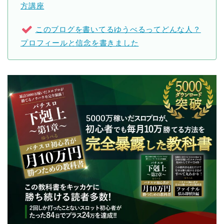
方講座
このブログを書いてるゆうべるってどんな人？
プロフィールと信念を書きました