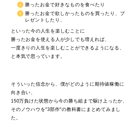
勝ったお金で好きなものを食べたり
勝ったお金で欲しかったものを買ったり、プ
レゼントしたり、
といった今の人生を楽しむことに
勝ったお金を使える人が少しでも増えれば、
一度きりの人生を楽しむことができるようになる、
と本気で思っています。
そういった信念から、僕がどのように期待値稼働に
向き合い、
150万負けた状態から今の勝ち組まで駆け上ったか、
そのノウハウを”3部作”の教科書にまとめてみまし
た。