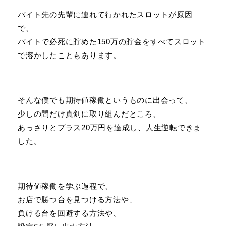
バイト先の先輩に連れて行かれたスロットが原因
で、
バイトで必死に貯めた150万の貯金をすべてスロット
で溶かしたこともあります。
そんな僕でも期待値稼働というものに出会って、
少しの間だけ真剣に取り組んだところ、
あっさりとプラス20万円を達成し、人生逆転できま
した。
期待値稼働を学ぶ過程で、
お店で勝つ台を見つける方法や、
負ける台を回避する方法や、