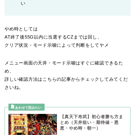
い
やめ時としては
AT終了後55G以内に当選するCZまでは回し、
クリア状況・モード示唆によって判断をしてヤメ
メニュー画面の天井・モード示唆はすぐに確認できるた
め、
詳しい確認方法はこちらの記事からチェックしてみてくだ
さいね。
【真天下布武】初心者勝ち方ま
とめ（天井狙い・期待値・恩
恵・やめ時・朝一）