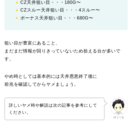
CZ天井狙い目・・・180G〜
CZスルー天井狙い目・・・4スルー〜
ボーナス天井狙い目・・・680G〜
狙い目が豊富にあること、
まだまだ情報が回りきっていないため拾える台が多いで
す。
やめ時としては基本的には天井恩恵終了後に
前兆を確認してからヤメましょう。
詳しいヤメ時や解説は次の記事を参考にして
ください。
ゆうべる