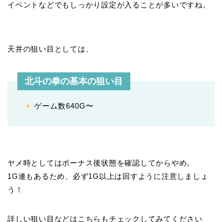
イベントなどでもしっかり設定が入ることが多いですね。
天井の狙い目としては、
北斗の拳の基本の狙い目
ゲーム数640G〜
ヤメ時としてはボーナス後状態を確認してからやめ。
1G連もあるため、必ず1G以上は回すように注意しましょ
う！
詳しい狙い目などはこちらもチェックしてみてください