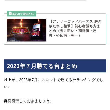
【アナザーゴッドハーデス 解き
放たれし槍撃】初心者勝ち方ま
とめ（天井狙い・期待値・恩
恵・やめ時・朝一）
2023年７月勝てる台まとめ
以上が、2023年7月にスロットで勝てる台ランキングでし
た。
再度復習しておきましょう。