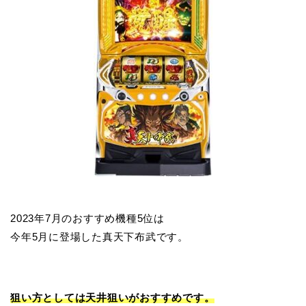
2023年7月のおすすめ機種5位は
今年5月に登場した真天下布武です。
狙い方としては天井狙いがおすすめです。