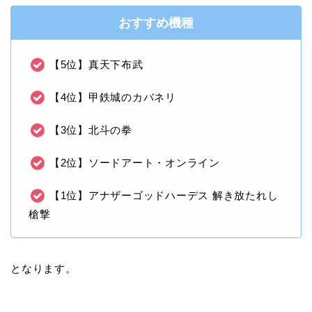
おすすめ機種
【5位】真天下布武
【4位】甲鉄城のカバネリ
【3位】北斗の拳
【2位】ソードアート・オンライン
【1位】アナザーゴッドハーデス 解き放たれし
槍撃
となります。