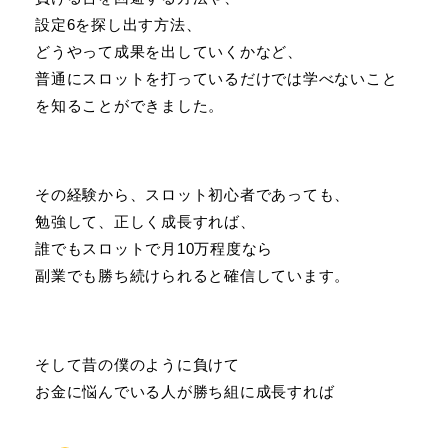
設定6を探し出す方法、
どうやって成果を出していくかなど、
普通にスロットを打っているだけでは学べないこと
を知ることができました。
その経験から、スロット初心者であっても、
勉強して、正しく成長すれば、
誰でもスロットで月10万程度なら
副業でも勝ち続けられると確信しています。
そして昔の僕のように負けて
お金に悩んでいる人が勝ち組に成長すれば