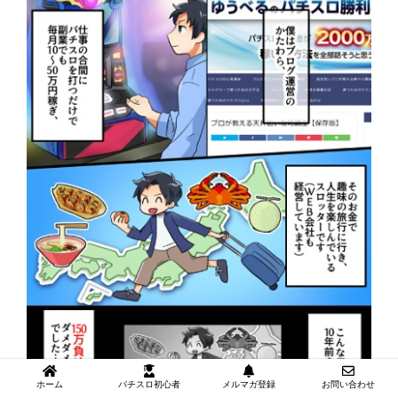
ホーム
パチスロ初心者
メルマガ登録
お問い合わせ