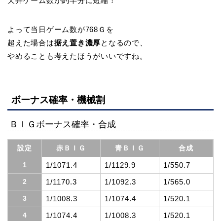
天井ゲーム数が約半分に短縮！
よって当日ゲーム数が768Ｇを
超えた場合は
据え置き濃厚
となるので、
やめることも考えたほうがいいですね。
ボーナス確率・機械割
ＢＩＧボーナス確率・合成
設定
赤ＢＩＧ
青ＢＩＧ
合成
1
1/1071.4
1/1129.9
1/550.7
2
1/1170.3
1/1092.3
1/565.0
3
1/1008.3
1/1074.4
1/520.1
4
1/1074.4
1/1008.3
1/520.1