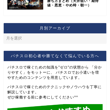
勝ち方まとめ（天井狙い・期待
値・恩恵・やめ時・朝一）
月別アーカイブ
パチスロ初心者や勝てなくて悩んでいる方へ
パチスロで稼ぐための知識を”ゼロ”の状態から 「分か
りやすく」をモットーに、 パチスロでお小遣いを増
やすためのコンテンツを用意しています。
パチスロで稼ぐためのテクニックやノウハウを丁寧に
解説しています。
ぜひ稼働する前に参考にしてください^^