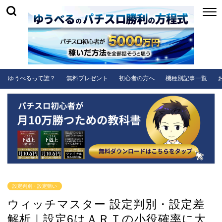
ゆうべるって誰？
無料プレゼント
初心者の方へ
機種別記事一覧
設定判別・設定狙い
ウィッチマスター 設定判別・設定差
解析｜設定6はＡＲＴの小役確率に大