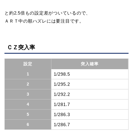
と約2.5倍もの設定差がついているので、
ＡＲＴ中の順ハズレには要注目です。
ＣＺ突入率
設定
突入確率
1
1/298.5
2
1/295.2
3
1/292.2
4
1/281.7
5
1/286.3
6
1/286.7