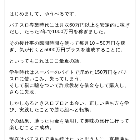
はじめまして、ゆうべるです。
パチスロ専業時代には月収60万円以上を安定的に稼ぎ
だし、たった2年で1000万円を稼ぎました。
その後仕事の隙間時間を使って毎月10～50万円を稼
ぎ、気が付くと5000万円プラスを達成することに。
といってもこれはここ最近の話。
学生時代はスーパーのバイトで貯めた150万円をパチ
スロに使いこみ、失ってしまう。
そして親に嘘をついて詐欺教材を借金をして購入し、
さらに失敗。
しかしあるときスロプロと出会い、正しい勝ち方を学
び、実践したことで勝ち組へと転換。
その結果、勝ったお金を活用して趣味の旅行に行って
楽しむことに成功。
現在はパチスロで勝ち続けたいと思う人に、直接勝ち