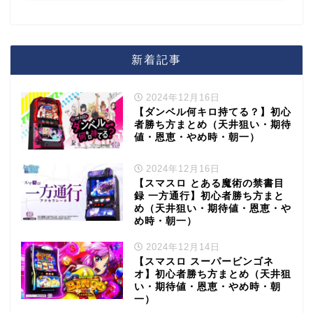
新着記事
2024年12月16日
【ダンベル何キロ持てる？】初心
者勝ち方まとめ（天井狙い・期待
値・恩恵・やめ時・朝一）
2024年12月16日
【スマスロ とある魔術の禁書目
録 一方通行】初心者勝ち方まと
め（天井狙い・期待値・恩恵・や
め時・朝一）
2024年12月14日
【スマスロ スーパービンゴネ
オ】初心者勝ち方まとめ（天井狙
い・期待値・恩恵・やめ時・朝
一）