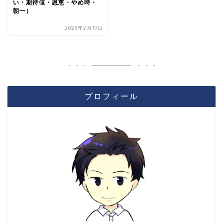
い・期待値・恩恵・やめ時・
朝一）
2023年2月19日
プロフィール