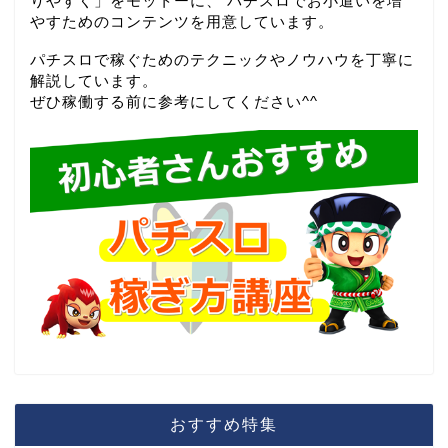
りやすく」をモットーに、 パチスロでお小遣いを増
やすためのコンテンツを用意しています。
パチスロで稼ぐためのテクニックやノウハウを丁寧に
解説しています。
ぜひ稼働する前に参考にしてください^^
おすすめ特集