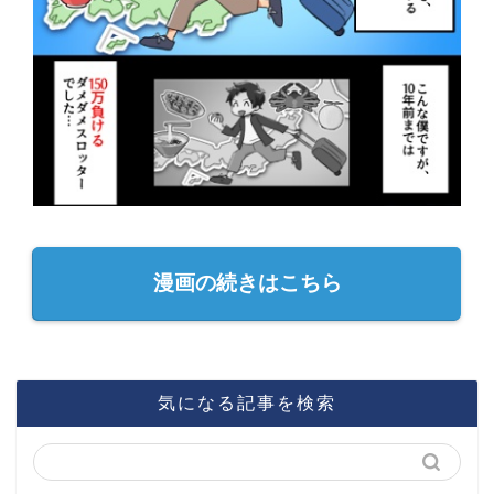
漫画の続きはこちら
気になる記事を検索